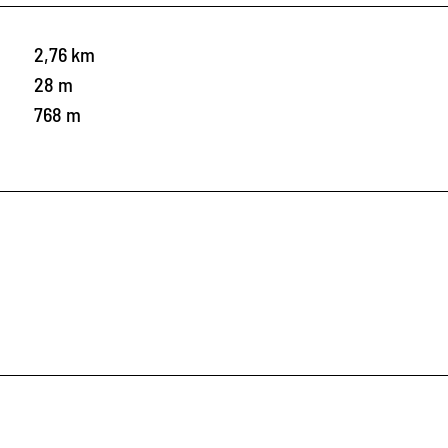
2,76 km
28 m
768 m