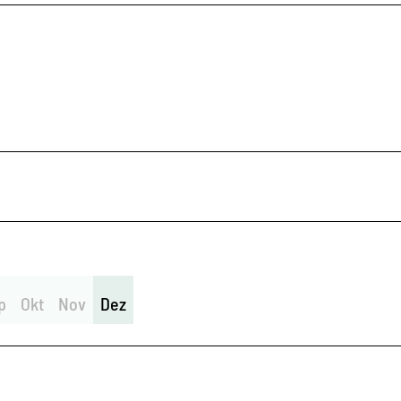
p
Okt
Nov
Dez