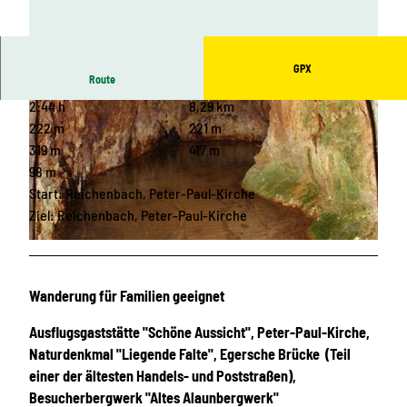
GPX
Route
2:44 h
8,29 km
222 m
221 m
319 m
417 m
98 m
Start: Reichenbach, Peter-Paul-Kirche
© Vogtland - Sinfonie der Natur |
CC-BY-SA
Ziel: Reichenbach, Peter-Paul-Kirche
© Archiv Stadt Reichenbach | KI-optimiert |
CC-BY-ND
Wanderung für Familien geeignet
Ausflugsgaststätte "Schöne Aussicht", Peter-Paul-Kirche,
Naturdenkmal "Liegende Falte", Egersche Brücke (Teil
einer der ältesten Handels- und Poststraßen),
Besucherbergwerk "Altes Alaunbergwerk"