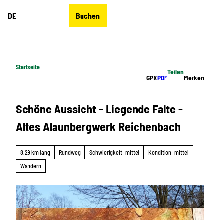
Z
DE
Buchen
u
Merkzettel
Suche
Menü
m
I
n
h
Startseite
Teilen
a
GPX
PDF
Merken
l
t
Schöne Aussicht - Liegende Falte -
Altes Alaunbergwerk Reichenbach
8,29 km lang
Rundweg
Schwierigkeit: mittel
Kondition: mittel
Wandern