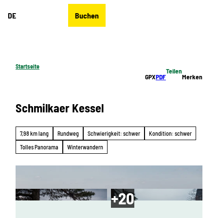
Z
DE
Buchen
u
Merkzettel
Suche
Menü
m
I
n
h
Startseite
Teilen
a
GPX
PDF
Merken
l
t
Schmilkaer Kessel
7,98 km lang
Rundweg
Schwierigkeit: schwer
Kondition: schwer
Tolles Panorama
Winterwandern