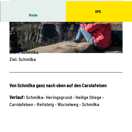
GPX
Route
3:30 h
7,98 km
© Philipp Zieger, Tourismusverband Sächsische
© Philipp Zieger, Tourismusverband Sächsische
Schweiz
Schweiz
355 m
368 m
127 m
465 m
338 m
Start: Schmilka
© Sebastian Thiel, Tourismusverband Sächsische Schweiz
Ziel: Schmilka
Von Schmilka ganz nach oben auf den Carolafelsen
Verlauf:
Schmilka- Heringsgrund - Heilige Stiege -
Carolafelsen - Reitsteig - Wurzelweg - Schmilka