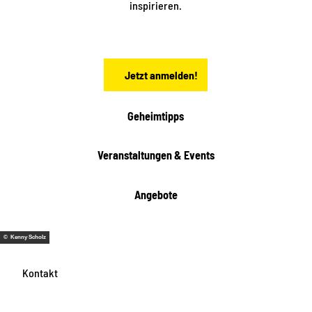
inspirieren.
c
h
s
e
n
Jetzt anmelden!
Geheimtipps
Veranstaltungen & Events
Angebote
© Kenny Scholz
Kontakt