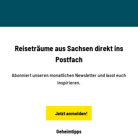
T
n
B
t
-
© Ma
a
S
rko U
nger
t
studi
i
o2me
r
dia
n
e
b
c
Reiseträume aus Sachsen direkt ins
k
i
e
k
Postfach
n
e
i
n
n
S
Abonniert unseren monatlichen Newsletter und lasst euch
a
inspirieren.
c
h
s
e
n
Jetzt anmelden!
Geheimtipps