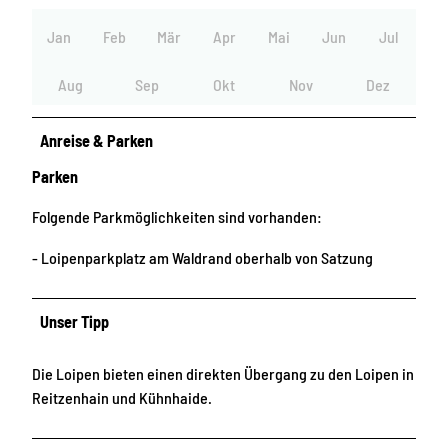
Jan
Feb
Mär
Apr
Mai
Jun
Jul
Aug
Sep
Okt
Nov
Dez
Anreise & Parken
Parken
Folgende Parkmöglichkeiten sind vorhanden:
- Loipenparkplatz am Waldrand oberhalb von Satzung
Unser Tipp
Die Loipen bieten einen direkten Übergang zu den Loipen in
Reitzenhain und Kühnhaide.