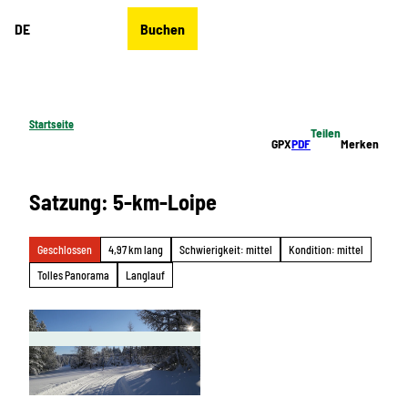
Z
DE
Buchen
u
Merkzettel
Suche
Menü
m
I
n
h
Startseite
Teilen
a
GPX
PDF
Merken
l
t
Satzung: 5-km-Loipe
Geschlossen
4,97 km lang
Schwierigkeit: mittel
Kondition: mittel
Tolles Panorama
Langlauf
© Steffen Ullmann