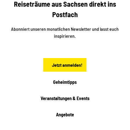
Reiseträume aus Sachsen direkt ins
k
i
e
k
Postfach
n
e
i
n
n
S
Abonniert unseren monatlichen Newsletter und lasst euch
a
inspirieren.
c
h
s
e
n
Jetzt anmelden!
Geheimtipps
Veranstaltungen & Events
Angebote