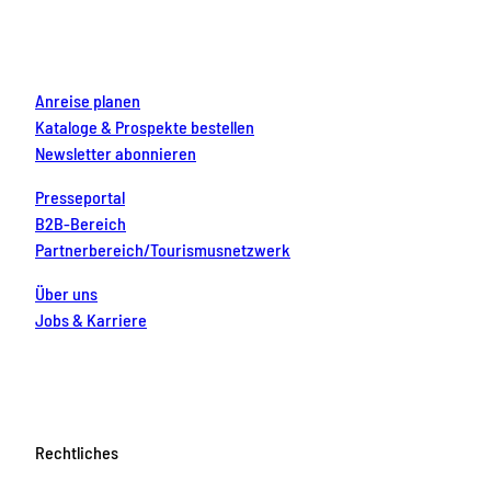
o
r
e
e
i
k
a
s
n
m
t
Anreise planen
Kataloge & Prospekte bestellen
Newsletter abonnieren
Presseportal
B2B-Bereich
Partnerbereich/Tourismusnetzwerk
Über uns
Jobs & Karriere
Rechtliches