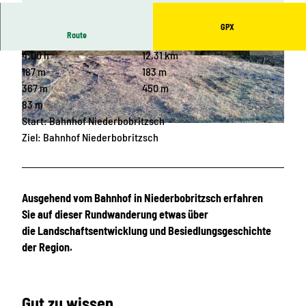
GPX
Route
4:00 h
12,31 km
© André Kaiser, Dresden Elbland |
CC-BY-ND
© Dr. Mareike Eberlein |
CC-BY-ND
187 m
183 m
367 m
450 m
83 m
Start: Bahnhof Niederbobritzsch
© Gunter Fichte |
CC-BY-ND
Ziel: Bahnhof Niederbobritzsch
Ausgehend vom Bahnhof in Niederbobritzsch erfahren
Sie auf dieser Rundwanderung etwas über
die Landschaftsentwicklung und Besiedlungsgeschichte
der Region.
Gut zu wissen