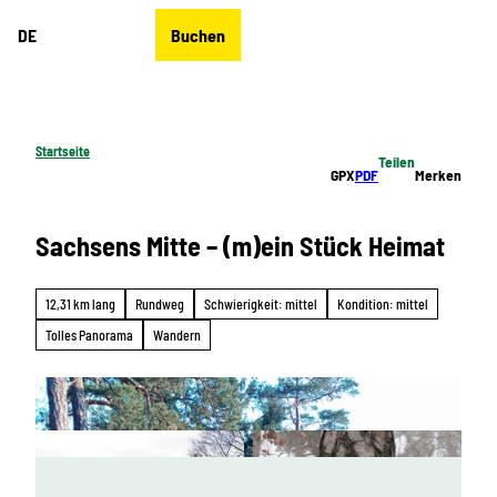
Z
DE
Buchen
u
Merkzettel
Suche
Menü
m
I
n
h
Startseite
Teilen
a
GPX
PDF
Merken
l
t
Sachsens Mitte – (m)ein Stück Heimat
12,31 km lang
Rundweg
Schwierigkeit: mittel
Kondition: mittel
Tolles Panorama
Wandern