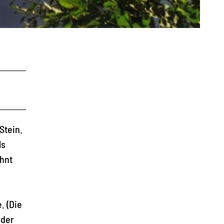
Stein.
ls
ohnt
. (Die
 der