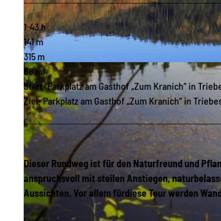
1:43 h
141 m
315 m
© Tourismuszentrum am Zeulenrodaer Meer |
CC-BY-SA
86 m
Start: Parkplatz am Gasthof „Zum Kranich“ in Trieb
Ziel: Parkplatz am Gasthof „Zum Kranich“ in Triebe
Dieser Rundweg ist für den Naturfreund und Pflan
anspruchsvoll mit steilen Anstiegen, naturbelas
Aussichten. Vor allem fürdiese Tour werden Wa