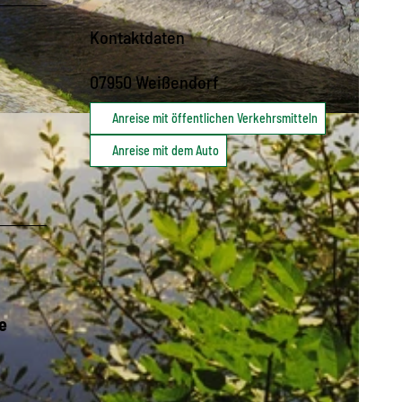
Kontaktdaten
07950
Weißendorf
Anreise mit öffentlichen Verkehrsmitteln
Anreise mit dem Auto
e