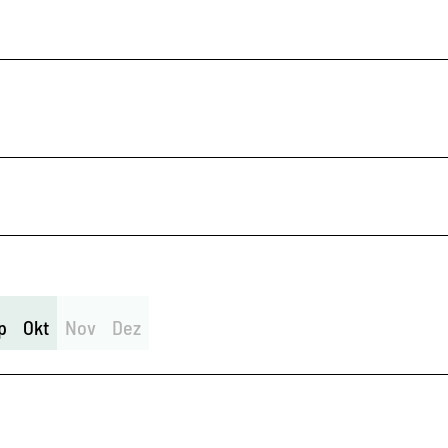
p
Okt
Nov
Dez