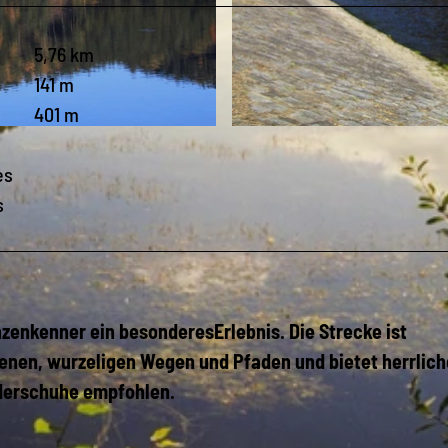
5,76 km
141 m
401 m
© Stadt Zeulenroda-Triebes |
CC-BY-SA
es
s
zenkenner ein besonderesErlebnis. Die Strecke ist
senen, wurzeligen Wegen und Pfaden und bietet herrlich
nderschuhe empfohlen.