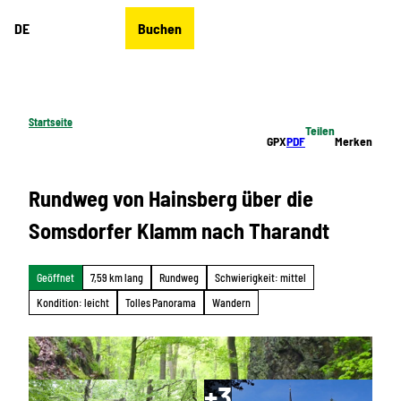
Z
DE
Buchen
u
Merkzettel
Suche
Menü
m
I
n
h
Startseite
Teilen
a
GPX
PDF
Merken
l
t
Rundweg von Hainsberg über die
Somsdorfer Klamm nach Tharandt
Geöffnet
7,59 km lang
Rundweg
Schwierigkeit: mittel
Kondition: leicht
Tolles Panorama
Wandern