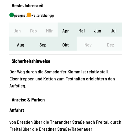
Beste Jahreszeit
geeignet
wetterabhängig
Jan
Feb
Mär
Apr
Mai
Jun
Jul
Aug
Sep
Okt
Nov
Dez
Sicherheitshinweise
Der Weg durch die Somsdorfer Klamm ist relativ steil.
Eisentreppen und Ketten zum Festhalten erleichtern den
Aufstieg.
Anreise & Parken
Anfahrt
von Dresden über die Tharandter Straße nach Freital, durch
Freital über die Dresdner Straße/Rabenauer