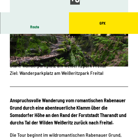
GPX
Route
2:17 h
7,59 km
© M.Roedig |
CC-BY-SA
© Tilo Harder, Stadt Freital |
CC-BY-SA
163 m
163 m
189 m
348 m
159 m
Start: Wanderparkplatz am Weißeritzpark Freital
© Güterchronist |
CC-BY-SA
Ziel: Wanderparkplatz am Weißeritzpark Freital
Anspruchsvolle Wanderung vom romantischen Rabenauer
Grund durch eine abenteuerliche Klamm über die
Somsdorfer Höhe an den Rand der Forststadt Tharandt und
durchs Tal der Wilden Weißeritz zurück nach Freital.
Die Tour beginnt im wildromantischen Rabenauer Grund,