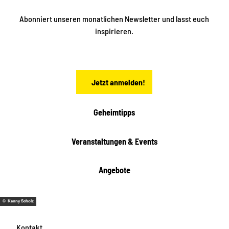
e
n
n
S
Abonniert unseren monatlichen Newsletter und lasst euch
a
inspirieren.
c
h
s
e
n
Jetzt anmelden!
Geheimtipps
Veranstaltungen & Events
Angebote
© Kenny Scholz
Kontakt