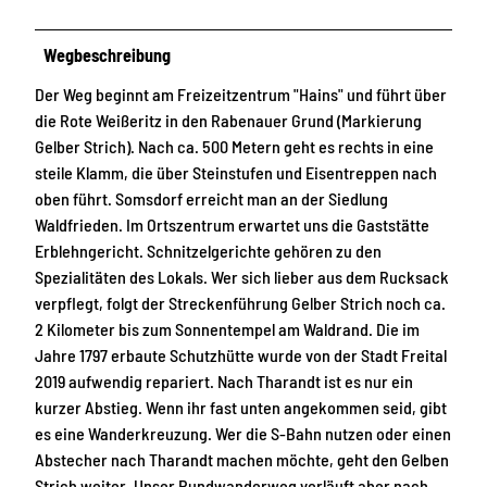
Wegbeschreibung
Der Weg beginnt am Freizeitzentrum "Hains" und führt über
die Rote Weißeritz in den Rabenauer Grund (Markierung
Gelber Strich). Nach ca. 500 Metern geht es rechts in eine
steile Klamm, die über Steinstufen und Eisentreppen nach
oben führt. Somsdorf erreicht man an der Siedlung
Waldfrieden. Im Ortszentrum erwartet uns die Gaststätte
Erblehngericht. Schnitzelgerichte gehören zu den
Spezialitäten des Lokals. Wer sich lieber aus dem Rucksack
verpflegt, folgt der Streckenführung Gelber Strich noch ca.
2 Kilometer bis zum Sonnentempel am Waldrand. Die im
Jahre 1797 erbaute Schutzhütte wurde von der Stadt Freital
2019 aufwendig repariert. Nach Tharandt ist es nur ein
kurzer Abstieg. Wenn ihr fast unten angekommen seid, gibt
es eine Wanderkreuzung. Wer die S-Bahn nutzen oder einen
Abstecher nach Tharandt machen möchte, geht den Gelben
Strich weiter. Unser Rundwanderweg verläuft aber nach