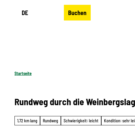
Z
DE
Buchen
u
Merkzettel
Suche
Menü
m
I
n
h
a
l
Startseite
t
Rundweg durch die Weinbergsla
1,72 km lang
Rundweg
Schwierigkeit: leicht
Kondition: sehr le