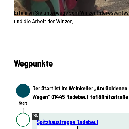
Erfahren Sie unterwegs vom Winzer Interessantes
© Thomas Teubert, Dresden Elbland
und die Arbeit der Winzer.
Wegpunkte
Der Start ist im Weinkeller „Am Goldenen
Start
Wagen“ 01445 Radebeul Hoflößnitzstraße
Start
CC-
BY
Spitzhaustreppe Radebeul