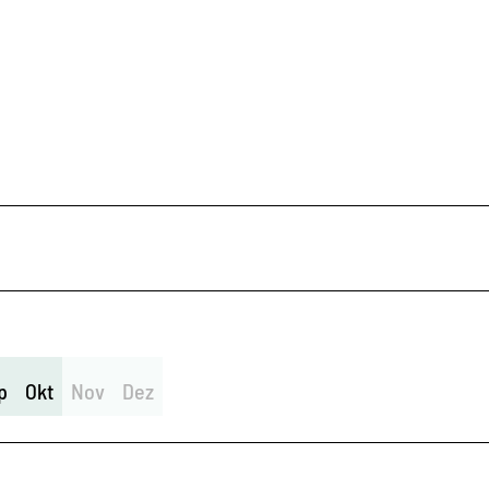
p
Okt
Nov
Dez