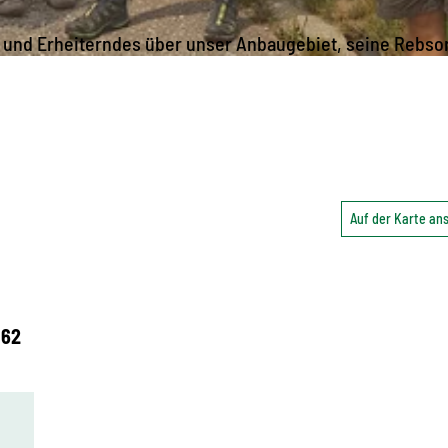
 und Erheiterndes über unser Anbaugebiet, seine Rebso
Auf der Karte a
 62