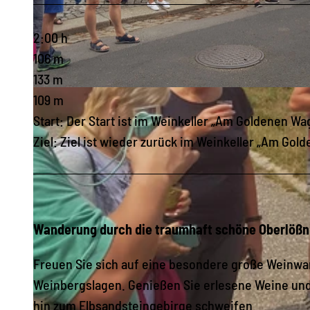
2:00 h
106 m
133 m
© Thomas Teubert, Dresden Elbland
109 m
Start: Der Start ist im Weinkeller „Am Goldenen W
Ziel: Ziel ist wieder zurück im Weinkeller „Am Go
Wanderung durch die traumhaft schöne Oberlößni
Freuen Sie sich auf eine besondere große Weinwa
Weinbergslagen. Genießen Sie erlesene Weine und 
hin zum Elbsandsteingebirge schweifen.