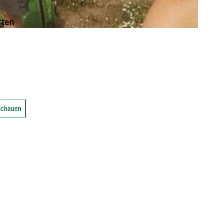
rten
nschauen