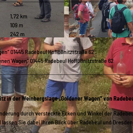
1,72 km
109 m
242 m
© Thomas Teubert, Dresden Elbland
agen“ 01445 Radebeul Hoflößnitzstraße 62
ldenen Wagen“ 01445 Radebeul Hoflößnitzstraße 62
tz in der Weinbergslage „Goldener Wagen“ von Radebe
nderung durch versteckte Ecken und Winkel der Radebeu
lassen Sie dabei Ihren Blick über Radebeul und Dresden