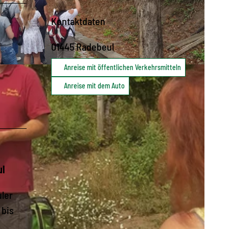
Kontaktdaten
01445
Radebeul
Anreise mit öffentlichen Verkehrsmitteln
Anreise mit dem Auto
ul
ler
 bis