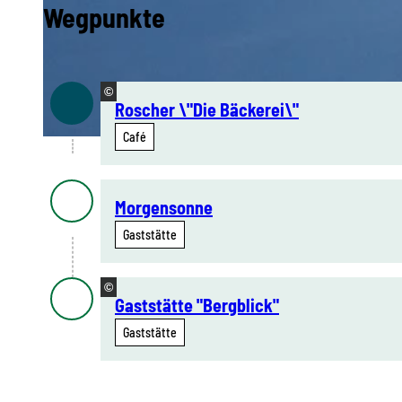
Wegpunkte
© Ulrich Falk, Stadt Annaberg-Buchholz
©
Roscher \"Die Bäckerei\"
Café
© Ulrich Falk, Stadt Annaberg-Buchholz
Morgensonne
Gaststätte
©
Gaststätte "Bergblick"
Gaststätte