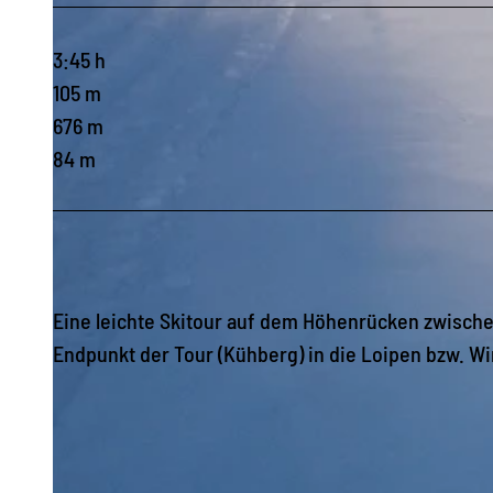
3:45 h
105 m
676 m
84 m
Eine leichte Skitour auf dem Höhenrücken zwische
Endpunkt der Tour (Kühberg) in die Loipen bzw. 