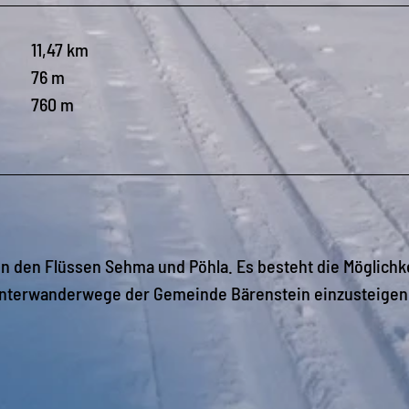
11,47 km
76 m
760 m
n den Flüssen Sehma und Pöhla. Es besteht die Möglichk
Winterwanderwege der Gemeinde Bärenstein einzusteigen