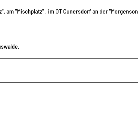
z", am "Mischplatz" , im OT Cunersdorf an der "Morgenso
gswalde.
t