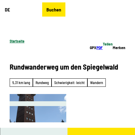
Z
DE
Buchen
u
Merkzettel
Suche
Menü
m
I
n
h
Startseite
Teilen
a
GPX
PDF
Merken
l
t
Rundwanderweg um den Spiegelwald
5,31 km lang
Rundweg
Schwierigkeit: leicht
Wandern
© Ute Florl, Erlebnisheimat Erzgebirge