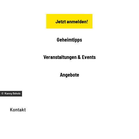
s
e
n
Jetzt anmelden!
Geheimtipps
Veranstaltungen & Events
Angebote
© Kenny Scholz
Kontakt