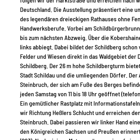
Deutschland. Die Ausstellung präsentiert eine 
des legendären dreieckigen Rathauses ohne Fens
Handwerksberufe. Vorbei am Schildbürgerbrunne
bis zum nächsten Abzweig. Über die Kobershaine
links abbiegt. Dabei bildet der Schildberg scho
Felder und Wiesen direkt in das Waldgebiet der 
Schildberg. Der 26 m hohe Schildbergturm bietet
Stadt Schildau und die umliegenden Dörfer. Der
Steinbruch, der sich am Fuße des Berges befinde
jeden Samstag von 11 bis 18 Uhr geöffnet (telefo
Ein gemütlicher Rastplatz mit Informationstafe
wir Richtung Heßlers Schlucht und erreichen de
Steinbruch. Dabei passieren wir linker Hand ei
den Königreichen Sachsen und Preußen erinnert