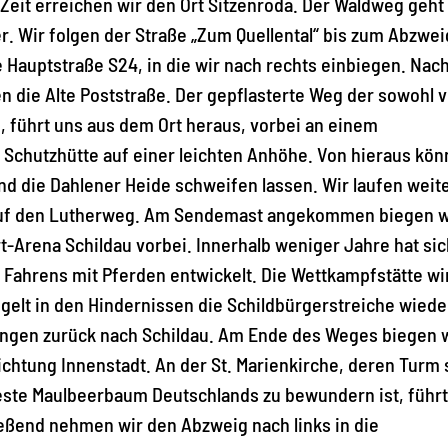
Zeit erreichen wir den Ort Sitzenroda. Der Waldweg geht
r. Wir folgen der Straße „Zum Quellental“ bis zum Abzwei
 Hauptstraße S24, in die wir nach rechts einbiegen. Nac
en die Alte Poststraße. Der gepflasterte Weg der sowohl 
, führt uns aus dem Ort heraus, vorbei an einem
n Schutzhütte auf einer leichten Anhöhe. Von hieraus kö
nd die Dahlener Heide schweifen lassen. Wir laufen weite
r auf den Lutherweg. Am Sendemast angekommen biegen w
-Arena Schildau vorbei. Innerhalb weniger Jahre hat sic
 Fahrens mit Pferden entwickelt. Die Wettkampfstätte wi
elt in den Hindernissen die Schildbürgerstreiche wiede
angen zurück nach Schildau. Am Ende des Weges biegen 
ichtung Innenstadt. An der St. Marienkirche, deren Turm
este Maulbeerbaum Deutschlands zu bewundern ist, führt
ießend nehmen wir den Abzweig nach links in die