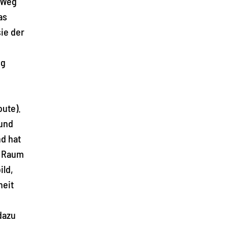
 Weg
as
ie der
eg
oute).
 und
d hat
m Raum
ild,
heit
dazu