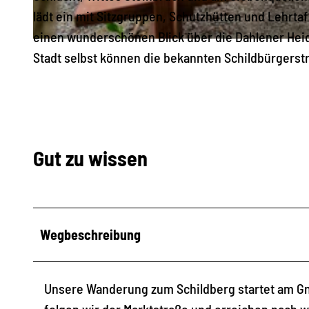
lädt ein mit Sitzgruppen, Schutzhütten und Lehrta
einen wunderschönen Blick über die Dahlener Heide
© Tom Williger, www.tomwilliger.de, LEIPZIG REGION |
CC-BY
Stadt selbst können die bekannten Schildbürgers
Gut zu wissen
Wegbeschreibung
Unsere Wanderung zum Schildberg startet am Gne
folgen wir der Marktstraße und erreichen nach w