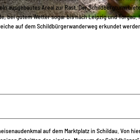
feln ausgebautes Areal zur Rast. Der Schildbergturm biet
, bei gutem Wetter sogar bis nach Leipzig und Torgau. 
treiche auf dem Schildbürgerwanderweg erkundet werde
isenaudenkmal auf dem Marktplatz in Schildau. Von hie
enigen Schritten das einzige „Museum der Schildbürger“ 