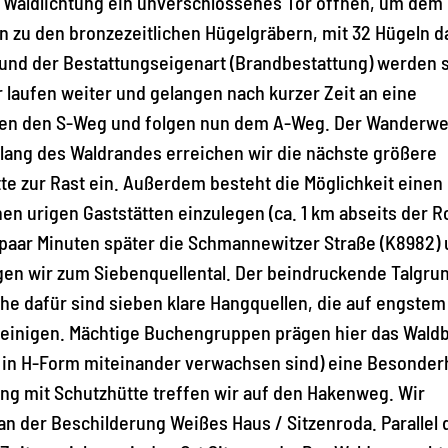
r Waldlichtung ein unverschlossenes Tor öffnen, um dem
n zu den bronzezeitlichen Hügelgräbern, mit 32 Hügeln d
und der Bestattungseigenart (Brandbestattung) werden s
 laufen weiter und gelangen nach kurzer Zeit an eine
assen den S-Weg und folgen nun dem A-Weg. Der Wanderw
tlang des Waldrandes erreichen wir die nächste größere
te zur Rast ein. Außerdem besteht die Möglichkeit einen
en urigen Gaststätten einzulegen (ca. 1 km abseits der R
paar Minuten später die Schmannewitzer Straße (K8982)
en wir zum Siebenquellental. Der beindruckende Talgrun
ache dafür sind sieben klare Hangquellen, die auf engste
einigen. Mächtige Buchengruppen prägen hier das Waldb
 in H-Form miteinander verwachsen sind) eine Besonder
ung mit Schutzhütte treffen wir auf den Hakenweg. Wir
n der Beschilderung Weißes Haus / Sitzenroda. Parallel 