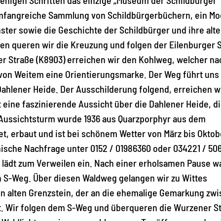
umfangreiche Sammlung von Schildbürgerbüchern, ein Mo
ter sowie die Geschichte der Schildbürger und ihre alt
n queren wir die Kreuzung und folgen der Eilenburger 
r Straße (K8903) erreichen wir den Kohlweg, welcher na
n von Weitem eine Orientierungsmarke. Der Weg führt uns
Dahlener Heide. Der Ausschilderung folgend, erreichen w
 eine faszinierende Aussicht über die Dahlener Heide, d
 Aussichtsturm wurde 1936 aus Quarzporphyr aus dem
t, erbaut und ist bei schönem Wetter von März bis Oktob
nische Nachfrage unter 0152 / 01986360 oder 034221 / 506
ln lädt zum Verweilen ein. Nach einer erholsamen Pause 
n S-Weg. Über diesen Waldweg gelangen wir zu Wittes
nen alten Grenzstein, der an die ehemalige Gemarkung zw
. Wir folgen dem S-Weg und überqueren die Wurzener S