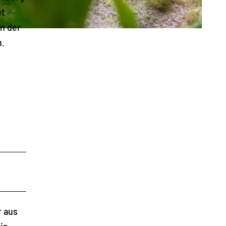
et
In der
n.
r aus
in