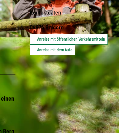
Kontaktdaten
04874
Belgern
Anreise mit öffentlichen Verkehrsmitteln
EGION |
CC-BY
Anreise mit dem Auto
 einen
n Berg