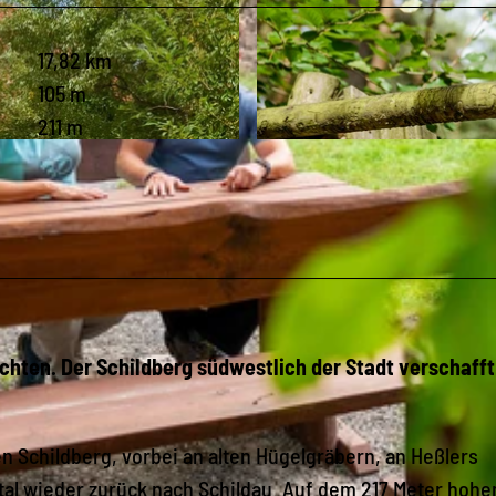
17,82 km
105 m
211 m
© Christian Hüller, www.christianhueller.de, LEIPZIG R
chten. Der Schildberg südwestlich der Stadt verschafft
 Schildberg, vorbei an alten Hügelgräbern, an Heßlers
tal wieder zurück nach Schildau. Auf dem 217 Meter hohe