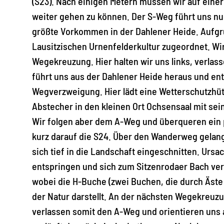
(S23). Nach einigen Metern müssen wir auf eine
weiter gehen zu können. Der S-Weg führt uns nu
größte Vorkommen in der Dahlener Heide. Aufgr
Lausitzischen Urnenfelderkultur zugeordnet. Wir
Wegekreuzung. Hier halten wir uns links, verl
führt uns aus der Dahlener Heide heraus und en
Wegverzweigung. Hier lädt eine Wetterschutzhüt
Abstecher in den kleinen Ort Ochsensaal mit sein
Wir folgen aber dem A-Weg und überqueren ein 
kurz darauf die S24. Über den Wanderweg gelang
sich tief in die Landschaft eingeschnitten. Urs
entspringen und sich zum Sitzenrodaer Bach ver
wobei die H-Buche (zwei Buchen, die durch Äste
der Natur darstellt. An der nächsten Wegekreuz
verlassen somit den A-Weg und orientieren uns a