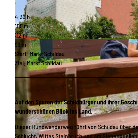
4:30 h
105 m
112 m
© LTM/Schmidt, LEIPZIG REGION
99 m
Start: Markt Schildau
Ziel: Markt Schildau
Auf den Spuren der Schildbürger und ihrer Geschi
wunderschönen Blick ins Land.
Dieser Rundwanderweg führt von Schildau über den
Schlucht, Wittes Steinbruch und am Siebenquellen