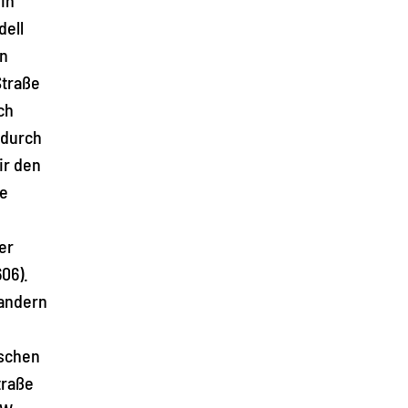
dell
en
Straße
ch
 durch
ir den
ie
er
06).
wandern
ischen
traße