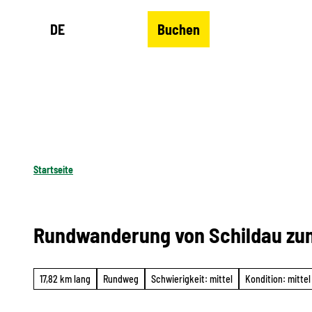
Z
DE
Buchen
u
Merkzettel
Suche
Menü
m
I
n
h
a
l
Startseite
t
Rundwanderung von Schildau zu
17,82 km lang
Rundweg
Schwierigkeit: mittel
Kondition: mittel