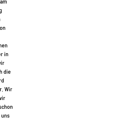
 am
g
h
von
nnen
r in
ir
h die
rd
r. Wir
wir
 schon
 uns