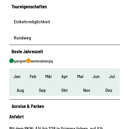
Toureigenschaften
Einkehrmöglichkeit
Rundweg
Beste Jahreszeit
geeignet
wetterabhängig
Jan
Feb
Mär
Apr
Mai
Jun
Jul
Aug
Sep
Okt
Nov
Dez
Anreise & Parken
Anfahrt
Mit dem PKW: A14 bis S38 in Grimma folgen, auf A14