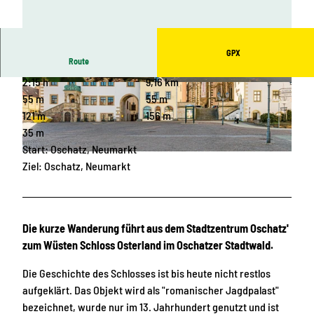
GPX
Route
2:15 h
9,16 km
© SV Oschatz, LEIPZIG REGION
© Wolfgang Siesing, LEIPZIG REGION, SIESIN
G
55 m
55 m
121 m
156 m
35 m
Start: Oschatz, Neumarkt
© Philipp Kirschner, www.pkfotografie.com, LEIPZIG REGION |
CC-BY
Ziel: Oschatz, Neumarkt
Die kurze Wanderung führt aus dem Stadtzentrum Oschatz'
zum Wüsten Schloss Osterland im Oschatzer Stadtwald.
Die Geschichte des Schlosses ist bis heute nicht restlos
aufgeklärt. Das Objekt wird als "romanischer Jagdpalast"
bezeichnet, wurde nur im 13. Jahrhundert genutzt und ist