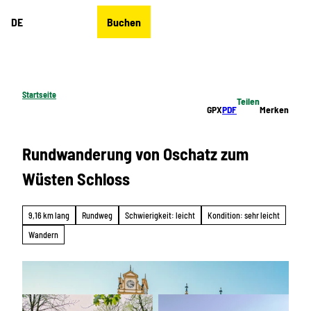
Z
DE
Buchen
u
Merkzettel
Suche
Menü
m
I
n
h
Startseite
Teilen
a
GPX
PDF
Merken
l
t
Rundwanderung von Oschatz zum
Wüsten Schloss
9,16 km lang
Rundweg
Schwierigkeit: leicht
Kondition: sehr leicht
Wandern