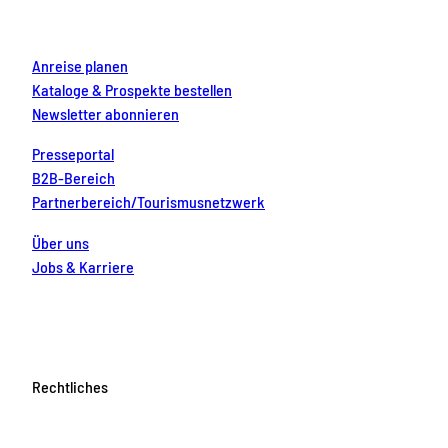
k
a
s
n
m
t
Anreise planen
Kataloge & Prospekte bestellen
Newsletter abonnieren
Presseportal
B2B-Bereich
Partnerbereich/Tourismusnetzwerk
Über uns
Jobs & Karriere
Rechtliches