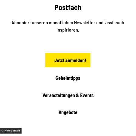
k
Postfach
n
e
i
n
n
S
Abonniert unseren monatlichen Newsletter und lasst euch
a
inspirieren.
c
h
s
e
n
Jetzt anmelden!
Geheimtipps
Veranstaltungen & Events
Angebote
© Kenny Scholz