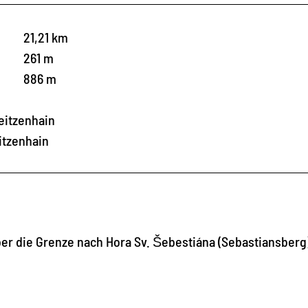
21,21 km
261 m
886 m
eitzenhain
itzenhain
er die Grenze nach Hora Sv. Šebestiána (Sebastiansberg