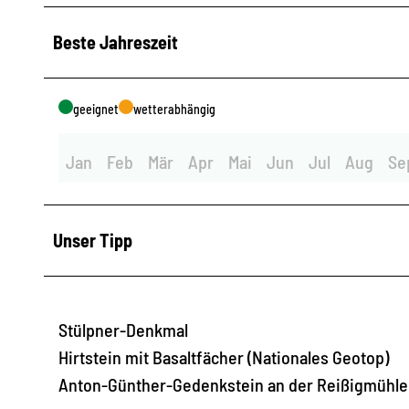
Beste Jahreszeit
geeignet
wetterabhängig
Jan
Feb
Mär
Apr
Mai
Jun
Jul
Aug
Se
Unser Tipp
Stülpner-Denkmal
Hirtstein mit Basaltfächer (Nationales Geotop)
Anton-Günther-Gedenkstein an der Reißigmühle