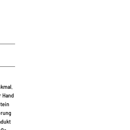
nkmal.
r Hand
tein
erung
adukt
aße