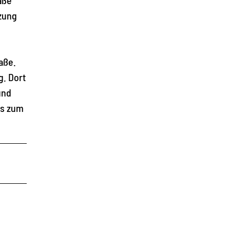
zung
aße.
g. Dort
und
is zum