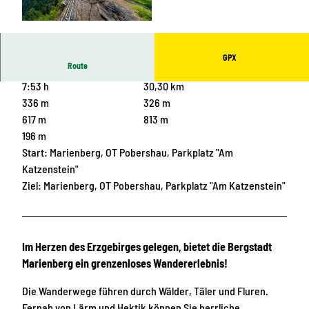
© 360grad-team, Stadtverwaltung Marienberg
GPX
Route
7:53 h
30,30 km
336 m
326 m
617 m
813 m
196 m
Start: Marienberg, OT Pobershau, Parkplatz "Am
Katzenstein"
Ziel: Marienberg, OT Pobershau, Parkplatz "Am Katzenstein"
Im Herzen des Erzgebirges gelegen, bietet die Bergstadt
Marienberg ein grenzenloses Wandererlebnis!
Die Wanderwege führen durch Wälder, Täler und Fluren.
Fernab von Lärm und Hektik können Sie herrliche