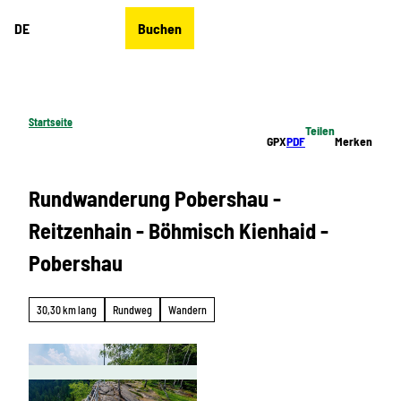
Z
DE
Buchen
u
Merkzettel
Suche
Menü
m
I
n
h
Startseite
Teilen
a
GPX
PDF
Merken
l
t
Rundwanderung Pobershau -
Reitzenhain - Böhmisch Kienhaid -
Pobershau
30,30 km lang
Rundweg
Wandern