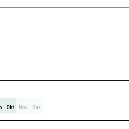
p
Okt
Nov
Dez