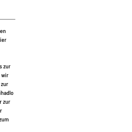
den
ier
s zur
 wir
 zur
ihadlo
r zur
r
 zum