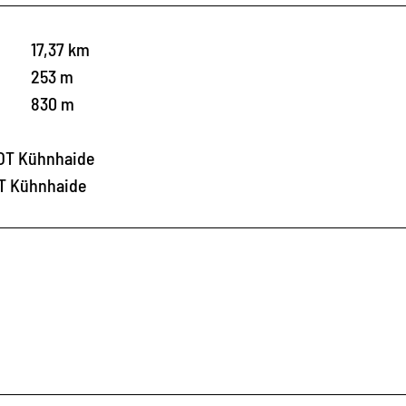
17,37 km
253 m
830 m
 OT Kühnhaide
OT Kühnhaide