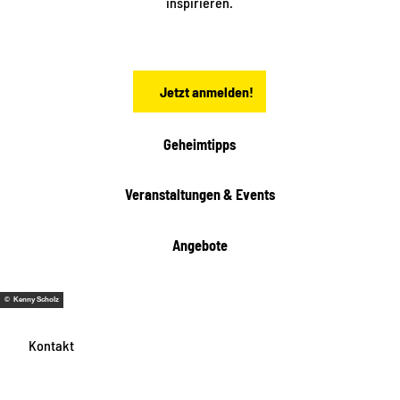
inspirieren.
c
h
s
e
n
Jetzt anmelden!
Geheimtipps
Veranstaltungen & Events
Angebote
© Kenny Scholz
Kontakt