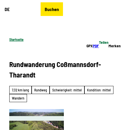
Z
DE
Buchen
u
Merkzettel
Suche
Menü
m
I
n
h
Startseite
Teilen
a
GPX
PDF
Merken
l
t
Rundwanderung Coßmannsdorf-
Tharandt
7,32 km lang
Rundweg
Schwierigkeit: mittel
Kondition: mittel
Wandern