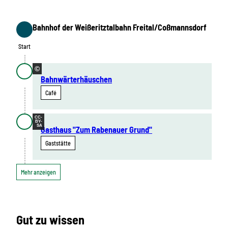
Bahnhof der Weißeritztalbahn Freital/Coßmannsdorf
Start
Start
©
Bahnwärterhäuschen
Café
CC-
BY-
SA
Gasthaus "Zum Rabenauer Grund"
Gaststätte
Mehr anzeigen
Gut zu wissen