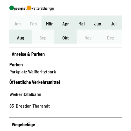
geeignet
wetterabhängig
Jan
Feb
Mär
Apr
Mai
Jun
Jul
Aug
Sep
Okt
Nov
Dez
Anreise & Parken
Parken
Parkplatz Weißeritztpark
Öffentliche Verkehrsmittel
Weißeritztalbahn
S3 Dresden Tharandt
Wegebeläge