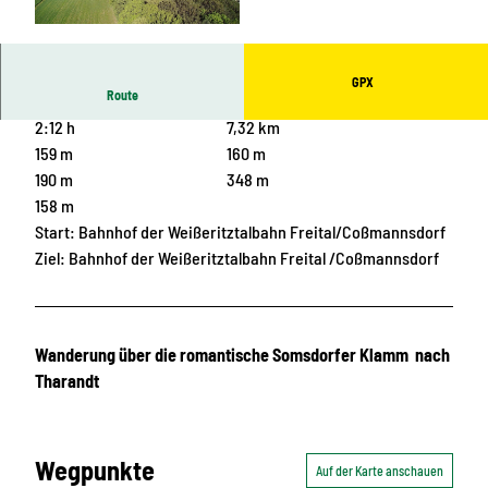
© Gunter Fichte
GPX
Route
2:12 h
7,32 km
159 m
160 m
190 m
348 m
158 m
Start: Bahnhof der Weißeritztalbahn Freital/Coßmannsdorf
Ziel: Bahnhof der Weißeritztalbahn Freital /Coßmannsdorf
Wanderung über die romantische Somsdorfer Klamm nach
Tharandt
Wegpunkte
Auf der Karte anschauen