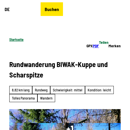
Z
DE
Buchen
u
Merkzettel
Suche
Menü
m
I
n
h
Startseite
Teilen
a
GPX
PDF
Merken
l
t
Rundwanderung BIWAK-Kuppe und
Scharspitze
8,82 km lang
Rundweg
Schwierigkeit: mittel
Kondition: leicht
Tolles Panorama
Wandern