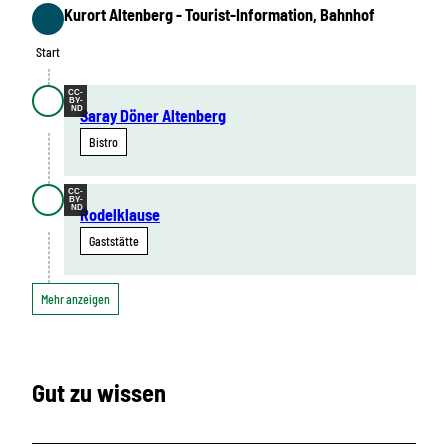
Kurort Altenberg - Tourist-Information, Bahnhof
Start
Start
CC-
BY-
ND
Saray Döner Altenberg
Bistro
CC-
BY-
ND
Rodelklause
Gaststätte
Mehr anzeigen
Gut zu wissen