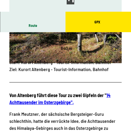
GPX
Route
2:20 h
8,82 km
© Tourist-Information Altenberg |
CC-BY-ND
© Tourist-Information Altenberg |
CC-BY-ND
140 m
140 m
720 m
840 m
120 m
Start: Kurort Altenberg - Tourist-Information, Bahnhof
© Tourist-Information Altenberg |
CC-BY-ND
Ziel: Kurort Altenberg - Tourist-Information, Bahnhof
Von Altenberg führt diese Tour zu zwei Gipfeln der "
14
Achttausender im Osterzgebirge".
Frank Meutzner, der sächsische Bergsteiger-Guru
schlechthin, hatte die verrückte Idee, die Achttausender
des Himalaya-Gebirges auch in das Osterzgebirge zu