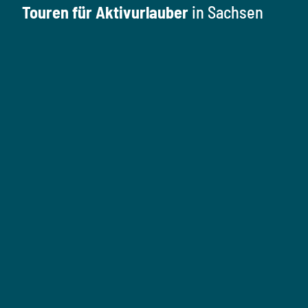
Touren für Aktivurlauber
in Sachsen
W
a
n
W