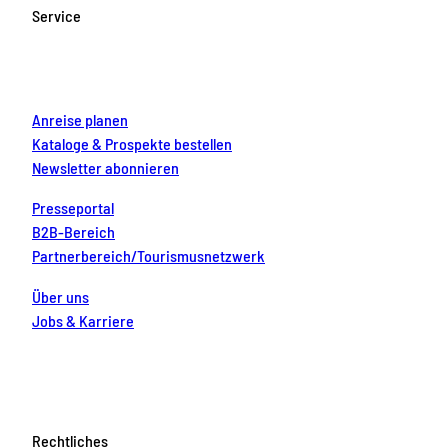
o
g
b
r
d
Service
o
r
e
e
i
k
a
s
n
m
t
Anreise planen
Kataloge & Prospekte bestellen
Newsletter abonnieren
Presseportal
B2B-Bereich
Partnerbereich/Tourismusnetzwerk
Über uns
Jobs & Karriere
Rechtliches