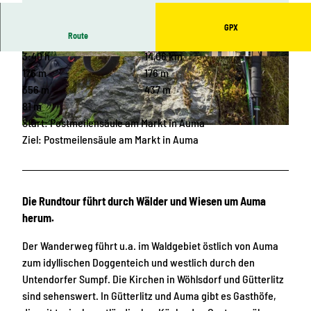
GPX
Route
3:40 h
14,06 km
© Archiv TVV / Felix Hafenrichter, CreativeWork
© Archiv Stadt Auma-Weidatal |
CC-BY-SA
s Felix Hafenrichter |
CC-BY-SA
176 m
176 m
356 m
437 m
81 m
Start: Postmeilensäule am Markt in Auma
© Archiv TVV / Tino Peisker |
CC-BY-SA
Ziel: Postmeilensäule am Markt in Auma
Die Rundtour führt durch Wälder und Wiesen um Auma
herum.
Der Wanderweg führt u.a. im Waldgebiet östlich von Auma
zum idyllischen Doggenteich und westlich durch den
Untendorfer Sumpf. Die Kirchen in Wöhlsdorf und Gütterlitz
sind sehenswert. In Gütterlitz und Auma gibt es Gasthöfe,