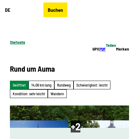
Z
DE
Buchen
u
Merkzettel
Suche
Menü
m
I
n
h
Startseite
Teilen
a
GPX
PDF
Merken
l
t
Rund um Auma
Geöffnet
14,06 km lang
Rundweg
Schwierigkeit: leicht
Kondition: sehr leicht
Wandern