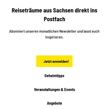
b
c
Reiseträume aus Sachsen direkt ins
k
i
e
k
Postfach
n
e
i
n
n
S
Abonniert unseren monatlichen Newsletter und lasst euch
a
inspirieren.
c
h
s
e
n
Jetzt anmelden!
Geheimtipps
Veranstaltungen & Events
Angebote