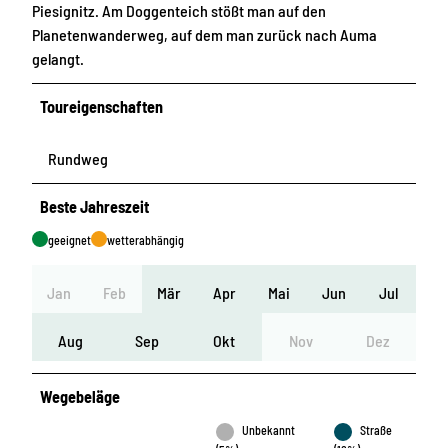
Piesignitz. Am Doggenteich stößt man auf den
Planetenwanderweg, auf dem man zurück nach Auma
gelangt.
Toureigenschaften
Rundweg
Beste Jahreszeit
geeignet
wetterabhängig
Jan
Feb
Mär
Apr
Mai
Jun
Jul
Aug
Sep
Okt
Nov
Dez
Wegebeläge
Unbekannt
Straße