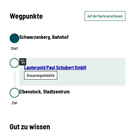
Wegpunkte
Auf der Karte anschauen
Schwarzenberg, Bahnhof
Start
Start
CC-
BY
Lautergold Paul Schubert GmbH
Brauereigaststätte
Eibenstock, Stadtzentrum
Ziel
Ziel
Gut zu wissen