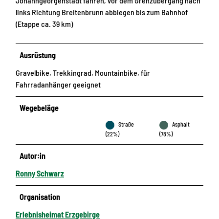
Johanngeorgenstadt fahren, vor dem Grenzübergang nach
links Richtung Breitenbrunn abbiegen bis zum Bahnhof
(Etappe ca. 39 km)
Ausrüstung
Gravelbike, Trekkingrad, Mountainbike, für
Fahrradanhänger geeignet
Wegebeläge
Straße
Asphalt
(22%)
(78%)
Autor:in
Ronny Schwarz
Organisation
Erlebnisheimat Erzgebirge