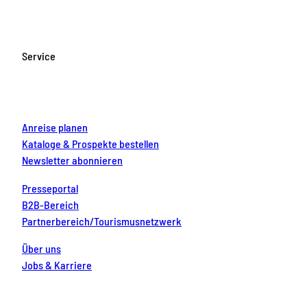
c
s
u
n
n
e
t
T
t
k
b
a
u
e
e
o
g
b
r
d
Service
o
r
e
e
i
k
a
s
n
m
t
Anreise planen
Kataloge & Prospekte bestellen
Newsletter abonnieren
Presseportal
B2B-Bereich
Partnerbereich/Tourismusnetzwerk
Über uns
Jobs & Karriere