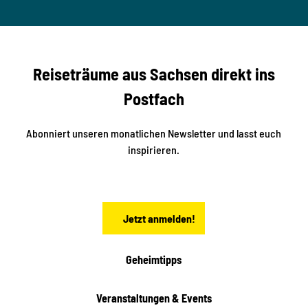
© Ma
a
S
rko U
nger
t
studi
i
o2me
r
dia
n
e
b
c
Reiseträume aus Sachsen direkt ins
k
i
e
k
Postfach
n
e
i
n
n
S
Abonniert unseren monatlichen Newsletter und lasst euch
a
inspirieren.
c
h
s
e
n
Jetzt anmelden!
Geheimtipps
Veranstaltungen & Events