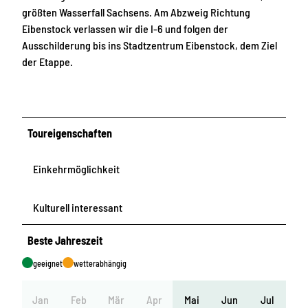
größten Wasserfall Sachsens. Am Abzweig Richtung
Eibenstock verlassen wir die I-6 und folgen der
Ausschilderung bis ins Stadtzentrum Eibenstock, dem Ziel
der Etappe.
Toureigenschaften
Einkehrmöglichkeit
Kulturell interessant
Beste Jahreszeit
geeignet
wetterabhängig
Jan
Feb
Mär
Apr
Mai
Jun
Jul