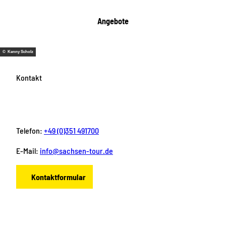
Angebote
© Kenny Scholz
Kontakt
Telefon:
+49 (0)351 491700
E-Mail:
info@sachsen-tour.de
Kontaktformular
F
I
Y
P
L
a
n
o
i
i