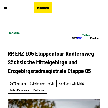
Z
DE
Buchen
u
Merkzettel
Suche
Menü
m
I
n
h
Startseite
Teilen
a
GPX
PDF
Merken
l
t
RR ERZ E05 Etappentour Radfernweg
Sächsische Mittelgebirge und
Erzgebirgsradmagistrale Etappe 05
24,73 km lang
Schwierigkeit: leicht
Kondition: sehr leicht
Tolles Panorama
Radfahren