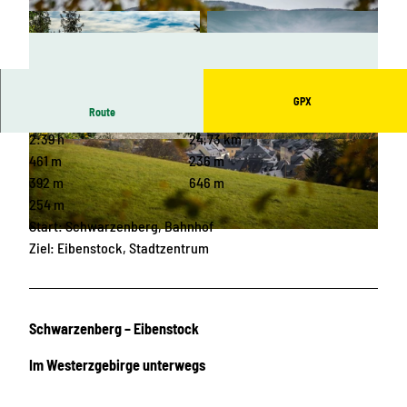
GPX
Route
2:39 h
24,73 km
© Thomas Müller, Erlebnisheimat Erzgebirge
© Theresa Seidler, Städteverbund Silberberg |
CC-BY-ND
461 m
236 m
392 m
646 m
254 m
Start: Schwarzenberg, Bahnhof
© Philipp Herfort, Erlebnisheimat Erzgebirge |
CC-BY
Ziel: Eibenstock, Stadtzentrum
Schwarzenberg – Eibenstock
Im Westerzgebirge unterwegs