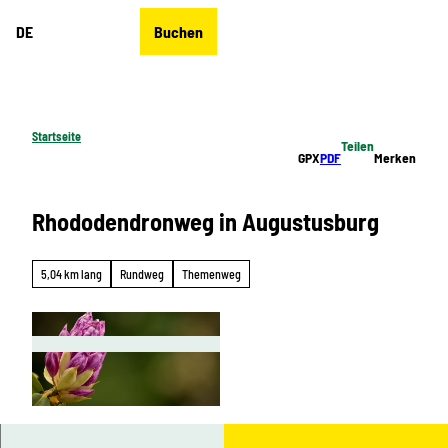
Z
DE
Buchen
u
Merkzettel
Suche
Menü
m
I
n
h
Startseite
Teilen
a
GPX
PDF
Merken
l
t
Rhododendronweg in Augustusburg
5,04 km lang
Rundweg
Themenweg
© Sabine May, Stadt Augustusburg