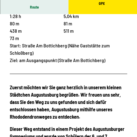
GPX
Route
1:28 h
5,04 km
80 m
81 m
438 m
511 m
73 m
Start: Straße Am Bottichberg (Nähe Gaststätte zum
Schloßberg)
Ziel: am Ausgangspunkt (Straße Am Bottichberg)
Zuerst möchten wir Sie ganz herzlich in unserem kleinen
Städtchen Augustusburg begrüßen. Wir freuen uns sehr,
dass Sie den Weg zu uns gefunden und sich dafür
entschlossen haben, Augustusburg mithilfe unseres
Rhododendronweges zu entdecken.
Dieser Weg entstand in einem Projekt des Augustusburger
Gymnasiums und wurde von Schülern der 6. und 7.