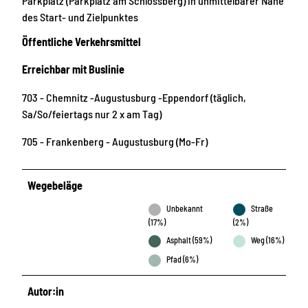
Parkplatz (Parkplatz am Schlossberg) in unmittelbarer Nähe
des Start- und Zielpunktes
Öffentliche Verkehrsmittel
Erreichbar mit Buslinie
703 - Chemnitz -Augustusburg -Eppendorf (täglich,
Sa/So/feiertags nur 2 x am Tag)
705 - Frankenberg - Augustusburg (Mo-Fr)
Wegebeläge
Unbekannt
Straße
(17%)
(2%)
Asphalt (59%)
Weg (16%)
Pfad (6%)
Autor:in