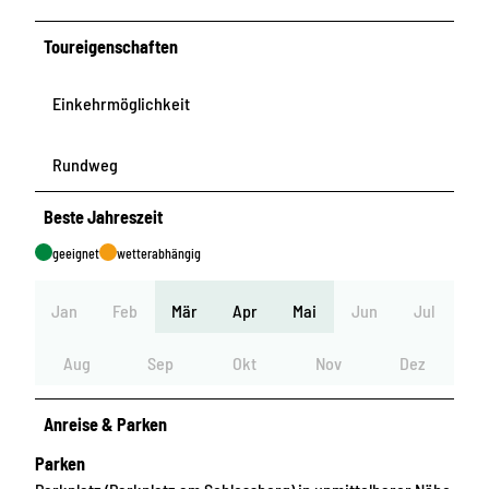
Toureigenschaften
Einkehrmöglichkeit
Rundweg
Beste Jahreszeit
geeignet
wetterabhängig
Jan
Feb
Mär
Apr
Mai
Jun
Jul
Aug
Sep
Okt
Nov
Dez
Anreise & Parken
Parken