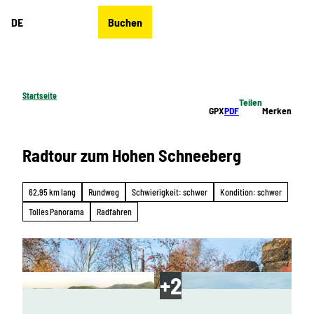
Z
DE
Buchen
u
Merkzettel
Suche
Menü
m
I
n
h
Startseite
Teilen
a
GPX
PDF
Merken
l
t
Radtour zum Hohen Schneeberg
62,95 km lang
Rundweg
Schwierigkeit: schwer
Kondition: schwer
Tolles Panorama
Radfahren