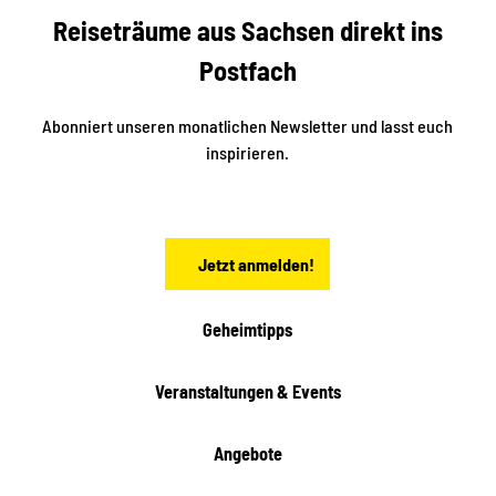
b
c
Reiseträume aus Sachsen direkt ins
k
i
e
k
Postfach
n
e
i
n
n
S
Abonniert unseren monatlichen Newsletter und lasst euch
a
inspirieren.
c
h
s
e
n
Jetzt anmelden!
Geheimtipps
Veranstaltungen & Events
Angebote