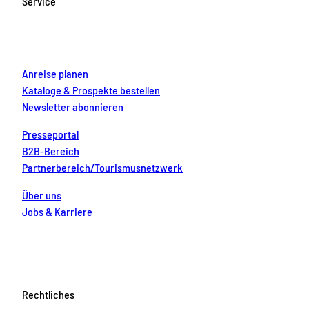
Service
o
r
e
e
i
k
a
s
n
m
t
Anreise planen
Kataloge & Prospekte bestellen
Newsletter abonnieren
Presseportal
B2B-Bereich
Partnerbereich/Tourismusnetzwerk
Über uns
Jobs & Karriere
Rechtliches