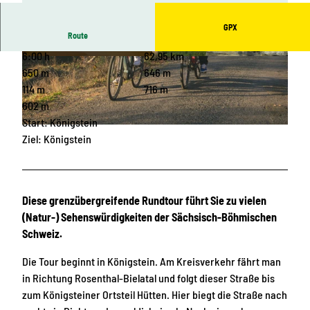
GPX
Route
6:00 h
62,95 km
© Z. Patzelt / Ceske Svycarsko ops, Ceske Svyca
© Sven Czastka
rsko ops
650 m
646 m
114 m
716 m
602 m
Start: Königstein
© Czech Vibes, Tourismusverband Sächsische Schweiz |
CC-BY-SA
Ziel: Königstein
Diese grenzübergreifende Rundtour führt Sie zu vielen
(Natur-) Sehenswürdigkeiten der Sächsisch-Böhmischen
Schweiz.
Die Tour beginnt in Königstein. Am Kreisverkehr fährt man
in Richtung Rosenthal-Bielatal und folgt dieser Straße bis
zum Königsteiner Ortsteil Hütten. Hier biegt die Straße nach