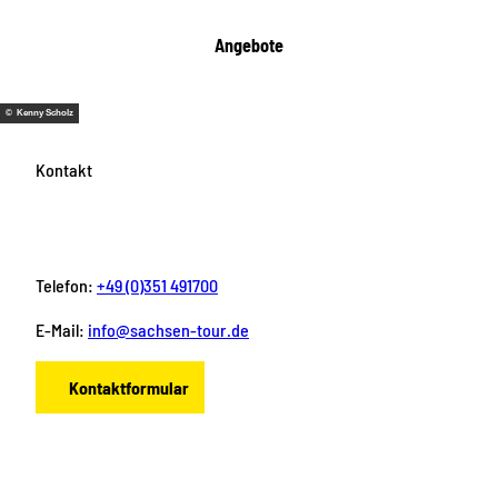
Angebote
© Kenny Scholz
Kontakt
Telefon:
+49 (0)351 491700
E-Mail:
info@sachsen-tour.de
Kontaktformular
F
I
Y
P
L
a
n
o
i
i
c
s
u
n
n