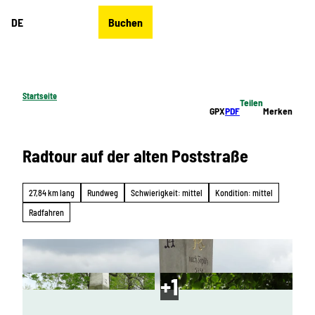
Z
DE
Buchen
u
Merkzettel
Suche
Menü
m
I
n
h
Startseite
Teilen
a
GPX
PDF
Merken
l
t
Radtour auf der alten Poststraße
27,84 km lang
Rundweg
Schwierigkeit: mittel
Kondition: mittel
Radfahren