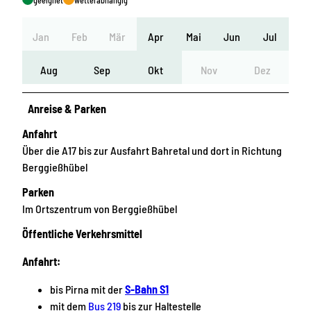
geeignet
wetterabhängig
Jan
Feb
Mär
Apr
Mai
Jun
Jul
Aug
Sep
Okt
Nov
Dez
Anreise & Parken
Anfahrt
Über die A17 bis zur Ausfahrt Bahretal und dort in Richtung
Berggießhübel
Parken
Im Ortszentrum von Berggießhübel
Öffentliche Verkehrsmittel
Anfahrt:
bis Pirna mit der
S-Bahn S1
mit dem
Bus 219
bis zur Haltestelle