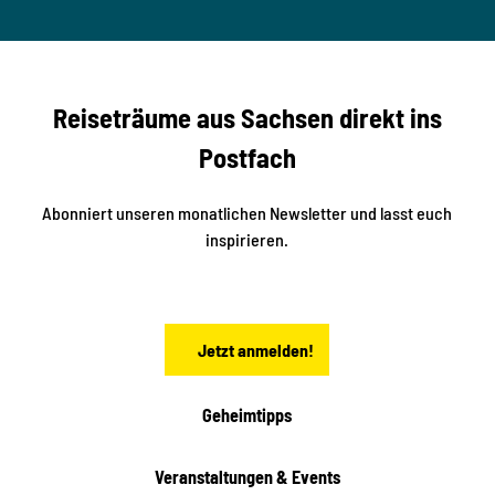
© Ma
a
S
rko U
nger
t
studi
i
o2me
r
dia
n
e
b
c
Reiseträume aus Sachsen direkt ins
k
i
e
k
Postfach
n
e
i
n
n
S
Abonniert unseren monatlichen Newsletter und lasst euch
a
inspirieren.
c
h
s
e
n
Jetzt anmelden!
Geheimtipps
Veranstaltungen & Events