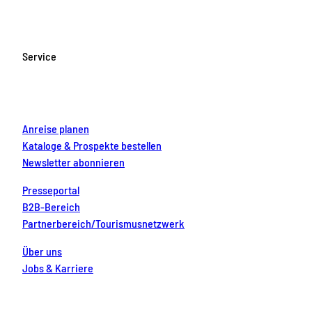
e
t
T
t
k
b
a
u
e
e
o
g
b
r
d
Service
o
r
e
e
i
k
a
s
n
m
t
Anreise planen
Kataloge & Prospekte bestellen
Newsletter abonnieren
Presseportal
B2B-Bereich
Partnerbereich/Tourismusnetzwerk
Über uns
Jobs & Karriere