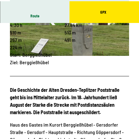
GPX
Route
4:30 h
27,84 km
© Heike Grunow, Tourismusverband Sächsisch
© Heike Grunow, Tourismusverband Sächsisch
e Schweiz
e Schweiz
510 m
510 m
267 m
491 m
224 m
Start: Berggießhübel
© Heike Grunow, Tourismusverband Sächsische Schweiz
Ziel: Berggießhübel
Die Geschichte der Alten Dresden-Teplitzer Poststraße
geht bis ins Mittelalter zurück. Im 18. Jahrhundert ließ
August der Starke die Strecke mit Postdistanzsäulen
markieren. Die Poststraße ist ausgeschildert.
Haus des Gastes im Kurort Berggießhübel - Gersdorfer
Straße - Gersdorf - Hauptstraße - Richtung Göppersdorf -