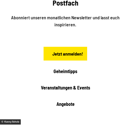
Postfach
n
e
i
n
n
S
Abonniert unseren monatlichen Newsletter und lasst euch
a
inspirieren.
c
h
s
e
n
Jetzt anmelden!
Geheimtipps
Veranstaltungen & Events
Angebote
© Kenny Scholz