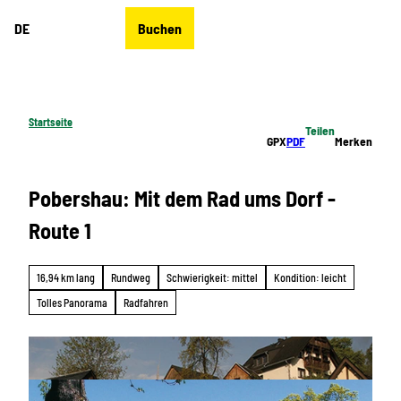
Z
DE
Buchen
u
Merkzettel
Suche
Menü
m
I
n
h
Startseite
Teilen
a
GPX
PDF
Merken
l
t
Pobershau: Mit dem Rad ums Dorf -
Route 1
16,94 km lang
Rundweg
Schwierigkeit: mittel
Kondition: leicht
Tolles Panorama
Radfahren