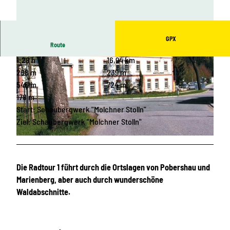
GPX
Route
1:28 h
16,94 km
268 m
239 m
546 m
724 m
178 m
Start: Schaubergwerk "Molchner Stolln"
© Stadtverwaltung Marienberg
Ziel: Schaubergwerk "Molchner Stolln"
© Stadtverwaltung Marienberg
Die Radtour 1 führt durch die Ortslagen von Pobershau und
Marienberg, aber auch durch wunderschöne
Waldabschnitte.