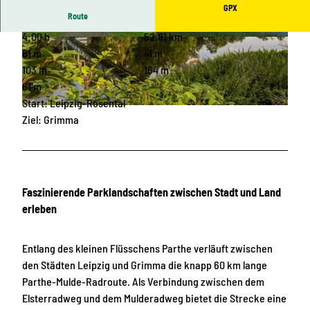
GPX
Route
4:00 h
52,81 km
© Julia Anders | KI-optimiert
© Julia Anders | KI-optimiert
61 m
41 m
103 m
164 m
61 m
Start: Leipzig-Rosental
© www.pkfotografie.com, Philipp Kirschner, LEIPZIG REGION |
CC-BY
Ziel: Grimma
Faszinierende Parklandschaften zwischen Stadt und Land
erleben
Entlang des kleinen Flüsschens Parthe verläuft zwischen
den Städten Leipzig und Grimma die knapp 60 km lange
Parthe-Mulde-Radroute. Als Verbindung zwischen dem
Elsterradweg und dem Mulderadweg bietet die Strecke eine