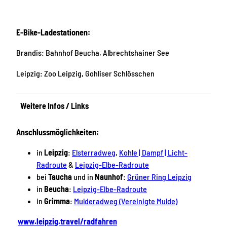
E-Bike-Ladestationen:
Brandis: Bahnhof Beucha, Albrechtshainer See
Leipzig: Zoo Leipzig, Gohliser Schlösschen
Weitere Infos / Links
Anschlussmöglichkeiten:
in
Leipzig
:
Elsterradweg
,
Kohle | Dampf | Licht-
Radroute
&
Leipzig-Elbe-Radroute
bei
Taucha
und in
Naunhof
:
Grüner Ring Leipzig
in
Beucha
:
Leipzig-Elbe-Radroute
in
Grimma
:
Mulderadweg (Vereinigte Mulde)
www.leipzig.travel/radfahren