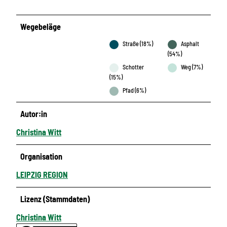
Wegebeläge
Straße (18%)
Asphalt
(54%)
Schotter
Weg (7%)
(15%)
Pfad (6%)
Autor:in
Christina Witt
Organisation
LEIPZIG REGION
Lizenz (Stammdaten)
Christina Witt