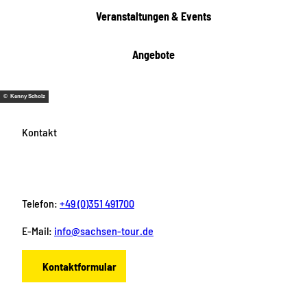
Veranstaltungen & Events
Angebote
© Kenny Scholz
Kontakt
Telefon:
+49 (0)351 491700
E-Mail:
info@sachsen-tour.de
Kontaktformular
F
I
Y
P
L