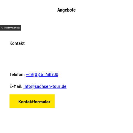
Angebote
© Kenny Scholz
Kontakt
Telefon:
+49 (0)351 491700
E-Mail:
info@sachsen-tour.de
Kontaktformular
F
I
Y
P
L
a
n
o
i
i
c
s
u
n
n