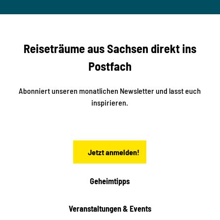
a
S
rko U
nger
t
studi
i
o2me
r
dia
n
e
b
c
Reiseträume aus Sachsen direkt ins
k
i
e
k
Postfach
n
e
i
n
n
S
Abonniert unseren monatlichen Newsletter und lasst euch
a
inspirieren.
c
h
s
e
n
Jetzt anmelden!
Geheimtipps
Veranstaltungen & Events