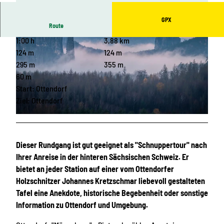
GPX
Route
1:00 h
3,88 km
124 m
124 m
295 m
355 m
60 m
Start: Ottendorf
© Frank Exß, Frank Exß, Frank Exß, Dresden
Ziel: Ottendorf
© Britta Prema Hirschburger, Tourismusverband Sächsische Schweiz
Dieser Rundgang ist gut geeignet als "Schnuppertour" nach
Ihrer Anreise in der hinteren Sächsischen Schweiz. Er
bietet an jeder Station auf einer vom Ottendorfer
Holzschnitzer Johannes Kretzschmar liebevoll gestalteten
Tafel eine Anekdote, historische Begebenheit oder sonstige
Information zu Ottendorf und Umgebung.