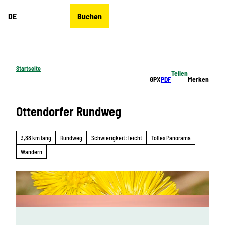
Z
DE
Buchen
u
Merkzettel
Suche
Menü
m
I
n
h
Startseite
Teilen
a
GPX
PDF
Merken
l
t
Ottendorfer Rundweg
3,88 km lang
Rundweg
Schwierigkeit: leicht
Tolles Panorama
Wandern