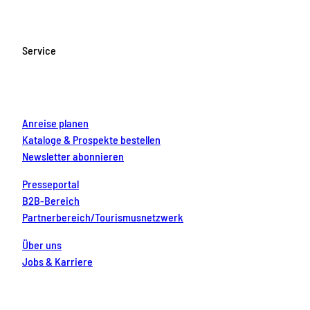
e
t
T
t
k
b
a
u
e
e
o
g
b
r
d
Service
o
r
e
e
i
k
a
s
n
m
t
Anreise planen
Kataloge & Prospekte bestellen
Newsletter abonnieren
Presseportal
B2B-Bereich
Partnerbereich/Tourismusnetzwerk
Über uns
Jobs & Karriere