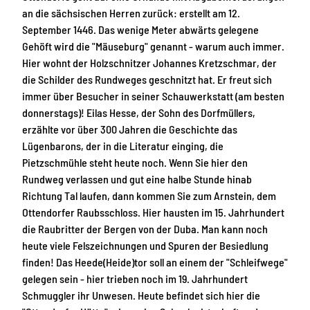
an die sächsischen Herren zurück: erstellt am 12.
September 1446. Das wenige Meter abwärts gelegene
Gehöft wird die "Mäuseburg" genannt - warum auch immer.
Hier wohnt der Holzschnitzer Johannes Kretzschmar, der
die Schilder des Rundweges geschnitzt hat. Er freut sich
immer über Besucher in seiner Schauwerkstatt (am besten
donnerstags)! Eilas Hesse, der Sohn des Dorfmüllers,
erzählte vor über 300 Jahren die Geschichte das
Lügenbarons, der in die Literatur einging, die
Pietzschmühle steht heute noch. Wenn Sie hier den
Rundweg verlassen und gut eine halbe Stunde hinab
Richtung Tal laufen, dann kommen Sie zum Arnstein, dem
Ottendorfer Raubsschloss. Hier hausten im 15. Jahrhundert
die Raubritter der Bergen von der Duba. Man kann noch
heute viele Felszeichnungen und Spuren der Besiedlung
finden! Das Heede(Heide)tor soll an einem der "Schleifwege"
gelegen sein - hier trieben noch im 19. Jahrhundert
Schmuggler ihr Unwesen. Heute befindet sich hier die