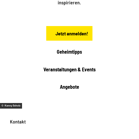
inspirieren.
c
h
s
e
n
Jetzt anmelden!
Geheimtipps
Veranstaltungen & Events
Angebote
© Kenny Scholz
Kontakt