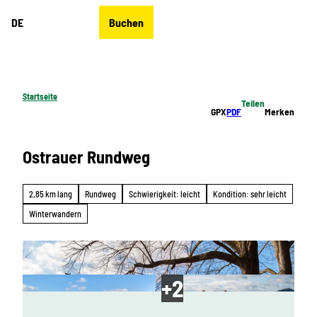
Z
DE
Buchen
u
Merkzettel
Suche
Menü
m
I
n
h
Startseite
Teilen
a
GPX
PDF
Merken
l
t
Ostrauer Rundweg
2,85 km lang
Rundweg
Schwierigkeit: leicht
Kondition: sehr leicht
Winterwandern