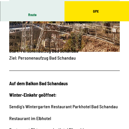
GPX
Route
1:00 h
2,85 km
© Achim Meurer, Tourismusverband Sächsisch
© Sebastian Thiel, Tourismusverband Sächsisc
e Schweiz
he Schweiz
104 m
103 m
152 m
248 m
96 m
Start: Personenaufzug Bad Schandau
© Achim Meurer, Tourismusverband Sächsische Schweiz
Ziel: Personenaufzug Bad Schandau
Auf dem Balkon Bad Schandaus
Winter-Einkehr geöffnet:
Sendig's Wintergarten Restaurant Parkhotel Bad Schandau
Restaurant im Elbhotel