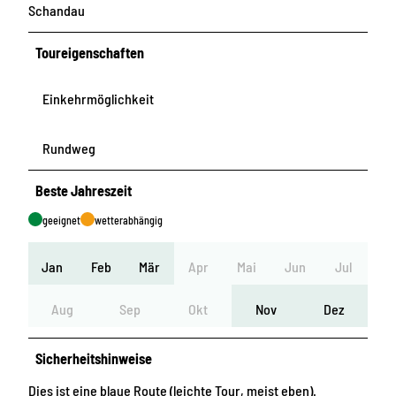
Schandau
Toureigenschaften
Einkehrmöglichkeit
Rundweg
Beste Jahreszeit
geeignet
wetterabhängig
Jan
Feb
Mär
Apr
Mai
Jun
Jul
Aug
Sep
Okt
Nov
Dez
Sicherheitshinweise
Dies ist eine blaue Route (leichte Tour, meist eben).