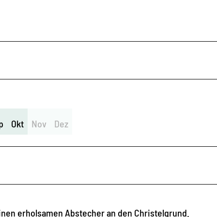
p
Okt
Nov
Dez
inen erholsamen Abstecher an den Christelgrund.