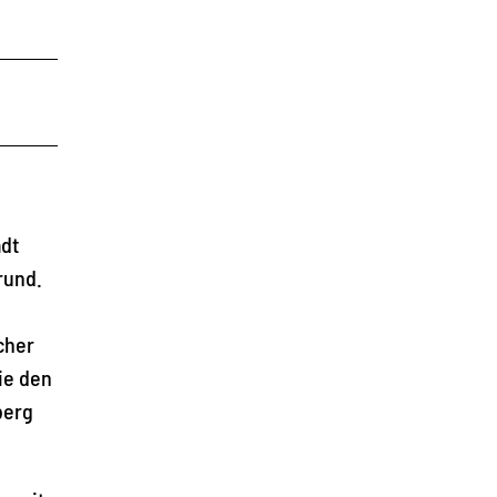
adt
rund.
cher
ie den
berg