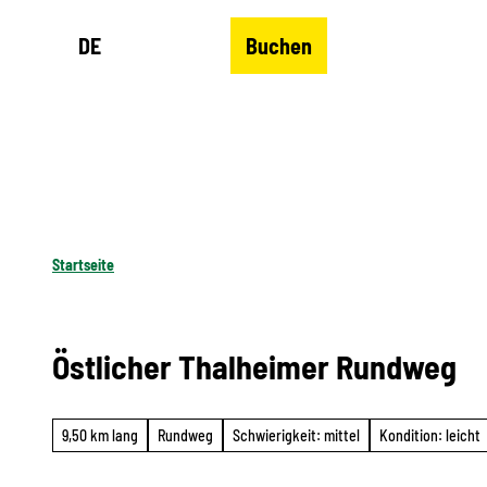
Z
DE
Buchen
u
Merkzettel
Suche
Menü
m
I
n
h
a
l
Startseite
t
Östlicher Thalheimer Rundweg
9,50 km lang
Rundweg
Schwierigkeit: mittel
Kondition: leicht