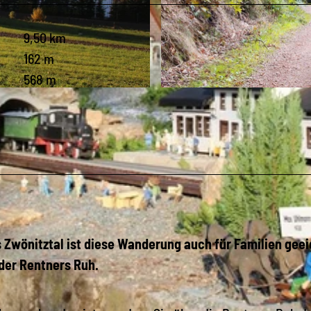
9,50 km
162 m
568 m
© Vanessa Schüppel, Greifensteinregion |
CC-BY-ND
 Zwönitztal ist diese Wanderung auch für Familien geei
 der Rentners Ruh.