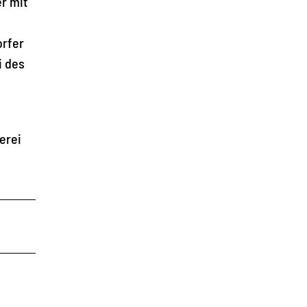
r mit
orfer
i des
erei