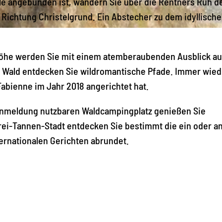
ale angebunden ist, wandern Sie über die Rentners Ruh d
n Richtung Christelgrund. Ein Abstecher zu dem idyllisch
höhe werden Sie mit einem atemberaubenden Ausblick au
n Wald entdecken Sie wildromantische Pfade. Immer wied
abienne im Jahr 2018 angerichtet hat.
Anmeldung nutzbaren Waldcampingplatz genießen Sie
rei-Tannen-Stadt entdecken Sie bestimmt die ein oder a
ternationalen Gerichten abrundet.