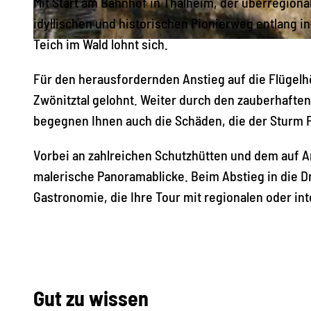
Mit Start am Bahnhof in Thalheim, der überregion
idyllischen und historischen Pionierweg entlang i
Teich im Wald lohnt sich.
© Vanessa Schüppel, Greifensteinregion |
CC-BY-ND
Für den herausfordernden Anstieg auf die Flügel
Zwönitztal gelohnt. Weiter durch den zauberhafte
begegnen Ihnen auch die Schäden, die der Sturm F
Vorbei an zahlreichen Schutzhütten und dem auf 
malerische Panoramablicke. Beim Abstieg in die D
Gastronomie, die Ihre Tour mit regionalen oder in
Gut zu wissen