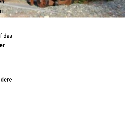
en
en
f das
er
ndere