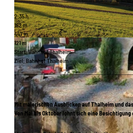
2:35 h
162 m
447 m
© Vanessa Schüppel, Greifensteinregion |
CC-BY-ND
121 m
Start: Bahnhof Thalheim
Ziel: Bahnhof Thalheim
Mit malerischen Ausblicken auf Thalheim und das
Von Mai bis Oktober lohnt sich eine Besichtigung