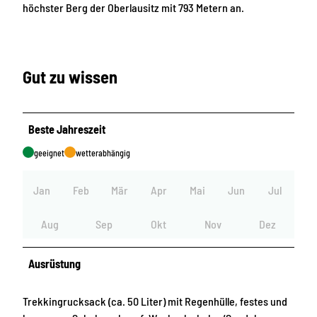
höchster Berg der Oberlausitz mit 793 Metern an.
Gut zu wissen
Beste Jahreszeit
geeignet
wetterabhängig
Jan
Feb
Mär
Apr
Mai
Jun
Jul
Aug
Sep
Okt
Nov
Dez
Ausrüstung
Trekkingrucksack (ca. 50 Liter) mit Regenhülle, festes und