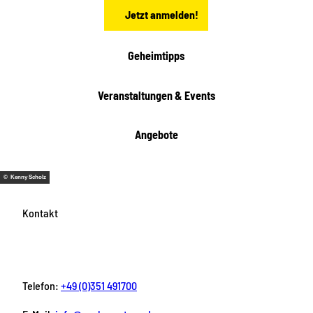
n
Jetzt anmelden!
Geheimtipps
Veranstaltungen & Events
Angebote
© Kenny Scholz
Kontakt
Telefon:
+49 (0)351 491700