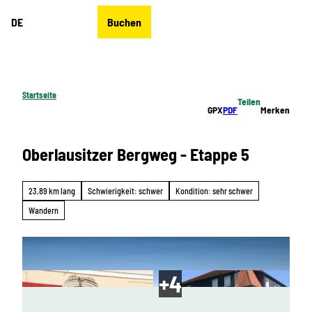
Z
DE
Buchen
u
Merkzettel
Suche
Menü
m
I
n
h
Startseite
Teilen
a
GPX
PDF
Merken
l
t
Oberlausitzer Bergweg - Etappe 5
23,89 km lang
Schwierigkeit: schwer
Kondition: sehr schwer
Wandern