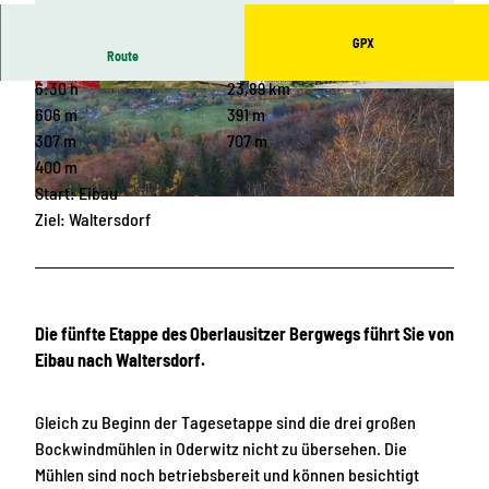
GPX
Route
6:30 h
23,89 km
© Michaela Ullrich, Tourist-Information Großsc
© Tourist-Information Spreequellland, Das Lan
hönau Erholungsort Waltersdorf |
CC-BY-SA
dschaftswunderland Oberlausitz
606 m
391 m
307 m
707 m
400 m
Start: Eibau
© Tourismuszentrum Naturpark Zittauer Gebirge, Das Landschaftswunderland Oberlausitz |
Ziel: Waltersdorf
CC-BY-SA
Die fünfte Etappe des Oberlausitzer Bergwegs führt Sie von
Eibau nach Waltersdorf.
Gleich zu Beginn der Tagesetappe sind die drei großen
Bockwindmühlen in Oderwitz nicht zu übersehen. Die
Mühlen sind noch betriebsbereit und können besichtigt