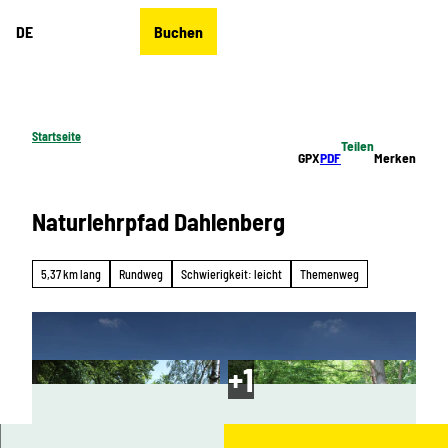
Z
DE
Buchen
u
Merkzettel
Suche
Menü
m
I
n
h
Startseite
Teilen
a
GPX
PDF
Merken
l
t
Naturlehrpfad Dahlenberg
5,37 km lang
Rundweg
Schwierigkeit: leicht
Themenweg