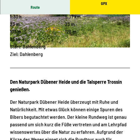
GPX
Route
1:30 h
5,37 km
© Gemeinde Trossin, Renate Klausnitzer , LEIP
© Gemeinde Trossin, Renate Klausnitzer, LEIPZ
ZIG REGION
IG REGION
23 m
23 m
103 m
126 m
23 m
Start: Dahlenberg
© Thomas Bichler, www.best-of-wandern.de, LEIPZIG REGION |
CC-BY
Ziel: Dahlenberg
Den Naturpark Dübener Heide und die Talsperre Trossin
genießen.
Der Naturpark Dübener Heide überzeugt mit Ruhe und
Natürlichkeit. Mit etwas Glück können einige Spuren des
Bibers begutachtet werden. Der kleine Rundweg ist genau
passend um sich kurz die Füße vertreten und am Lehrpfad
wissenswertes über die Natur zu erfahren. Aufgrund der
Kürze des Weges eignet sich die Rundtour auch für