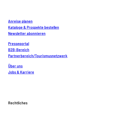
k
a
s
n
m
t
Anreise planen
Kataloge & Prospekte bestellen
Newsletter abonnieren
Presseportal
B2B-Bereich
Partnerbereich/Tourismusnetzwerk
Über uns
Jobs & Karriere
Rechtliches