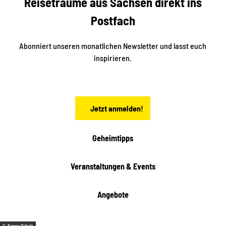
Reiseträume aus Sachsen direkt ins
i
e
k
Postfach
n
e
i
n
n
S
Abonniert unseren monatlichen Newsletter und lasst euch
a
inspirieren.
c
h
s
e
n
Jetzt anmelden!
Geheimtipps
Veranstaltungen & Events
Angebote
© Kenny Scholz