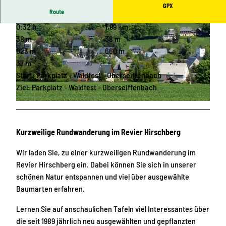
GPX
Route
0:32 h
1,99 km
38 m
38 m
623 m
660 m
37 m
Start: Parkplatz - Waldfest - Oberseiffenbach
© Tourist Info, Touristinformation Seiffen
Ziel: Parkplatz - Waldfest - Oberseiffenbach
© Tourist Info, Touristinformation Seiffen
Kurzweilige Rundwanderung im Revier Hirschberg
Wir laden Sie, zu einer kurzweiligen Rundwanderung im
Revier Hirschberg ein. Dabei können Sie sich in unserer
schönen Natur entspannen und viel über ausgewählte
Baumarten erfahren.
Lernen Sie auf anschaulichen Tafeln viel Interessantes über
die seit 1989 jährlich neu ausgewählten und gepflanzten