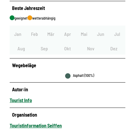
Beste Jahreszeit
geeignet
wetterabhängig
Jan
Feb
Mär
Apr
Mai
Jun
Jul
Aug
Sep
Okt
Nov
Dez
Wegebeläge
Asphalt (100%)
Autor:in
Tourist Info
Organisation
Touristinformation Seiffen