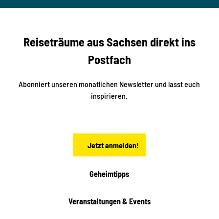
nger
t
studi
i
o2me
r
dia
n
e
b
c
Reiseträume aus Sachsen direkt ins
k
i
e
k
Postfach
n
e
i
n
n
S
Abonniert unseren monatlichen Newsletter und lasst euch
a
inspirieren.
c
h
s
e
n
Jetzt anmelden!
Geheimtipps
Veranstaltungen & Events