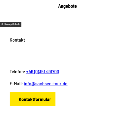
Angebote
© Kenny Scholz
Kontakt
Telefon:
+49 (0)351 491700
E-Mail:
info@sachsen-tour.de
Kontaktformular
F
I
Y
P
L
a
n
o
i
i
c
s
u
n
n