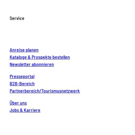
e
t
T
t
k
b
a
u
e
e
o
g
b
r
d
Service
o
r
e
e
i
k
a
s
n
m
t
Anreise planen
Kataloge & Prospekte bestellen
Newsletter abonnieren
Presseportal
B2B-Bereich
Partnerbereich/Tourismusnetzwerk
Über uns
Jobs & Karriere