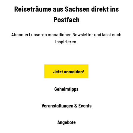
b
c
Reiseträume aus Sachsen direkt ins
k
i
e
k
Postfach
n
e
i
n
n
S
Abonniert unseren monatlichen Newsletter und lasst euch
a
inspirieren.
c
h
s
e
n
Jetzt anmelden!
Geheimtipps
Veranstaltungen & Events
Angebote