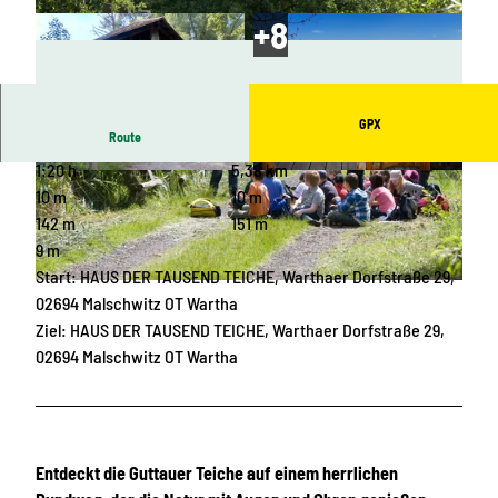
GPX
Route
1:20 h
5,38 km
© Claudia M. Steglich, OHTL e. V. |
CC-BY-SA
© Rainer Weisflog, Archiv TMGS |
CC-BY-SA
10 m
10 m
142 m
151 m
9 m
Start: HAUS DER TAUSEND TEICHE, Warthaer Dorfstraße 29,
© Bodo Hering, Biosphärenreservatsverwaltung |
CC-BY-SA
02694 Malschwitz OT Wartha
Ziel: HAUS DER TAUSEND TEICHE, Warthaer Dorfstraße 29,
02694 Malschwitz OT Wartha
Entdeckt die Guttauer Teiche auf einem herrlichen