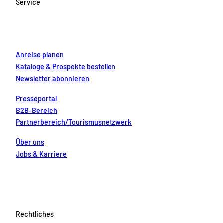
Service
o
r
e
e
i
k
a
s
n
m
t
Anreise planen
Kataloge & Prospekte bestellen
Newsletter abonnieren
Presseportal
B2B-Bereich
Partnerbereich/Tourismusnetzwerk
Über uns
Jobs & Karriere
Rechtliches