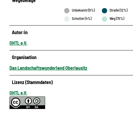
Wegebeläge
Unbekannt (9%)
Straße (12%)
Schotter (4%)
Weg (75%)
Autor:in
OHTL e.V.
Organisation
Das Landschaftswunderland Oberlausitz
Lizenz (Stammdaten)
OHTL e.V.