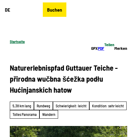
Z
DE
Buchen
u
Merkzettel
Suche
Menü
m
I
n
h
Startseite
Teilen
a
GPX
PDF
Merken
l
t
Naturerlebnispfad Guttauer Teiche -
přirodna wučbna šćežka podłu
Hućinjanskich hatow
5,38 km lang
Rundweg
Schwierigkeit: leicht
Kondition: sehr leicht
Tolles Panorama
Wandern