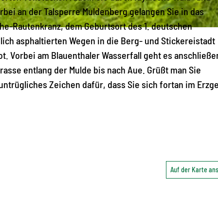
bei an der Talsperre Muldenberg gelangen Sie in das
he-Rautenkranz, dem Geburtsort des 1. deutschen
ich asphaltierten Wegen in die Berg- und Stickereistadt
t. Vorbei am Blauenthaler Wasserfall geht es anschließe
sse entlang der Mulde bis nach Aue. Grüßt man Sie
n untrügliches Zeichen dafür, dass Sie sich fortan im Erzg
Auf der Karte a