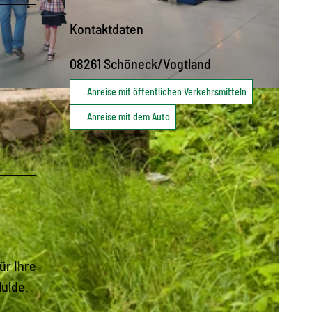
Kontaktdaten
08261
Schöneck/Vogtland
Anreise mit öffentlichen Verkehrsmitteln
Anreise mit dem Auto
ür Ihre
Mulde.