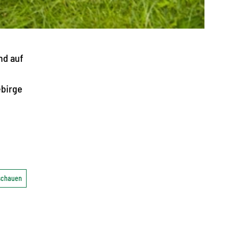
nd auf
ebirge
nschauen