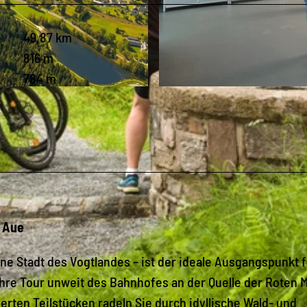
49,87 km
816 m
784 m
© Archiv Dt. Raumfahrtausstellung |
CC-BY-SA
s Aue
e Stadt des Vogtlandes – ist der ideale Ausgangspunkt f
Ihre Tour unweit des Bahnhofes an der Quelle der Roten 
erten Teilstücken radeln Sie durch idyllische Wald- und