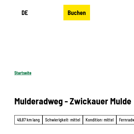
Z
DE
Buchen
u
Merkzettel
Suche
Menü
m
I
n
h
a
l
Startseite
t
Mulderadweg - Zwickauer Mulde
49,87 km lang
Schwierigkeit: mittel
Kondition: mittel
Fernrad