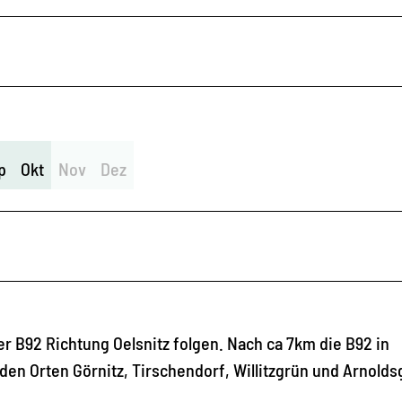
p
Okt
Nov
Dez
r B92 Richtung Oelsnitz folgen. Nach ca 7km die B92 in
en Orten Görnitz, Tirschendorf, Willitzgrün und Arnolds