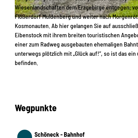
Wiesenlandschaften dem Erzgebirge entgegen; vor
Flößerdorf Muldenberg und weiter nach Morgenröt
© Archiv TVV, M. Daßler |
CC-BY-SA
Kosmonauten. Ab hier gelangen Sie auf ausschließl
Eibenstock mit ihrem breiten touristischen Angebo
einer zum Radweg ausgebauten ehemaligen Bahntra
unterwegs plötzlich mit „Glück auf!“, so ist das ei
befinden.
Wegpunkte
Schöneck - Bahnhof