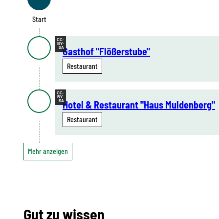
Start
Start
CC-
BY-
SA
Gasthof "Flößerstube"
Restaurant
CC-
BY-
SA
Hotel & Restaurant "Haus Muldenberg"
Restaurant
Mehr anzeigen
Gut zu wissen