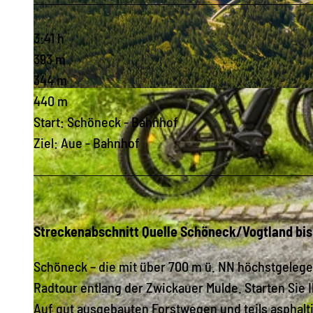
3:41 h
393 m
344 m
© Archiv TVV, S. Theilig |
CC-BY-SA
440 m
Start: Schöneck - Bahnhof
Ziel: Aue - Bahnhof
Streckenabschnitt Quelle Schöneck/Vogtland bi
Schöneck – die mit über 700 m ü. NN höchstgelegen
Radtour entlang der Zwickauer Mulde. Starten Sie 
Auf gut ausgebauten Forstwegen und teils asphalti