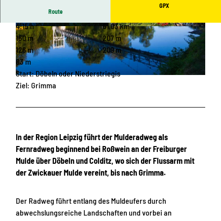
GPX
Route
4:15 h
61,03 km
© Alexander Klich
© Kati Lange, LTM GmbH
160 m
207 m
126 m
209 m
83 m
Start: Döbeln oder Niederstriegis
© Alexander Klich
Ziel: Grimma
In der Region Leipzig führt der Mulderadweg als
Fernradweg beginnend bei Roßwein an der Freiburger
Mulde über Döbeln und Colditz, wo sich der Flussarm mit
der Zwickauer Mulde vereint, bis nach Grimma.
Der Radweg führt entlang des Muldeufers durch
abwechslungsreiche Landschaften und vorbei an