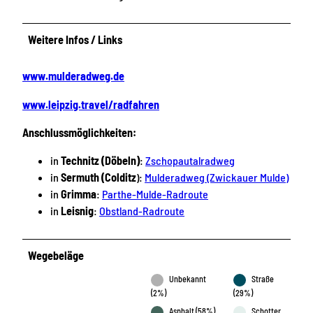
Weitere Infos / Links
www.mulderadweg.de
www.leipzig.travel/radfahren
Anschlussmöglichkeiten:
in
Technitz (Döbeln)
:
Zschopautalradweg
in
Sermuth (Colditz
):
Mulderadweg (Zwickauer Mulde)
in
Grimma
:
Parthe-Mulde-Radroute
in
Leisnig
:
Obstland-Radroute
Wegebeläge
Unbekannt
Straße
(2%)
(29%)
Asphalt (58%)
Schotter