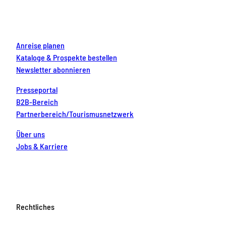
o
r
e
e
i
k
a
s
n
m
t
Anreise planen
Kataloge & Prospekte bestellen
Newsletter abonnieren
Presseportal
B2B-Bereich
Partnerbereich/Tourismusnetzwerk
Über uns
Jobs & Karriere
Rechtliches