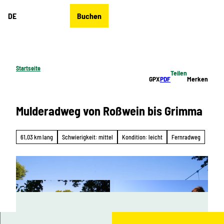
Z
DE
Buchen
u
Merkzettel
Suche
Menü
m
I
n
h
Startseite
Teilen
a
GPX
PDF
Merken
l
t
Mulderadweg von Roßwein bis Grimma
61,03 km lang
Schwierigkeit: mittel
Kondition: leicht
Fernradweg