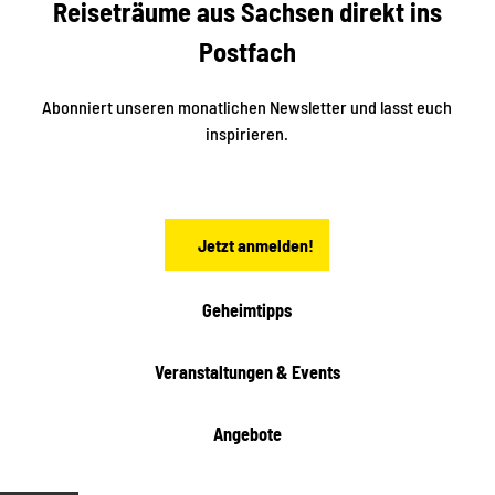
Reiseträume aus Sachsen direkt ins
k
i
e
k
Postfach
n
e
i
n
n
S
Abonniert unseren monatlichen Newsletter und lasst euch
a
inspirieren.
c
h
s
e
n
Jetzt anmelden!
Geheimtipps
Veranstaltungen & Events
Angebote