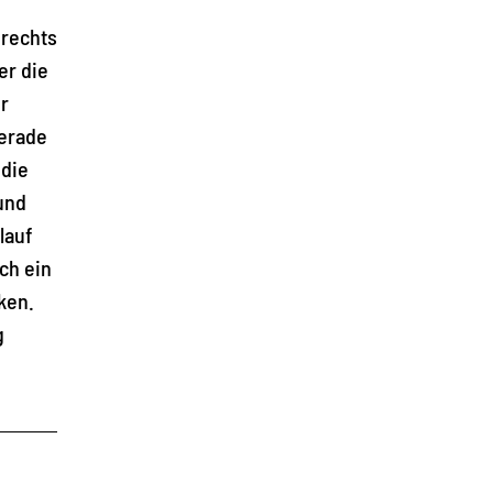
 rechts
er die
r
gerade
 die
und
lauf
ch ein
ken.
g