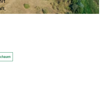
hrt
ft.
nschauen