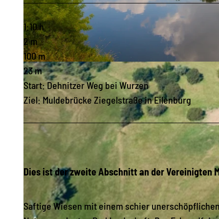
1:10 h
2 m
100 m
© A. Klich, LEIPZIG REGION
23 m
Start: Dehnitzer Weg bei Wurzen
Ziel: Muldebrücke Ziegelstraße in Eilenburg
Dies ist der zweite Abschnitt an der Vereinigten
Saftige Wiesen mit einem schier unerschöpfliche