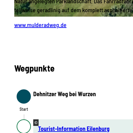
Natur angelegten Parklandschaft. Das Fahrradfah
teilweise geradlinig auf dem komplett asphaltiert
© punctum / Eik Hentschke, LEIPZIG REGION |
CC-BY
www.mulderadweg.de
Wegpunkte
Dehnitzer Weg bei Wurzen
Start
Start
©
Tourist-Information Eilenburg