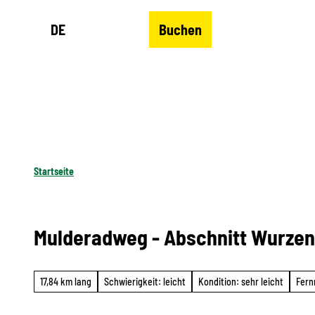
Z
DE
Buchen
u
Merkzettel
Suche
Menü
m
I
n
h
a
l
Startseite
t
Mulderadweg - Abschnitt Wurzen 
17,84 km lang
Schwierigkeit: leicht
Kondition: sehr leicht
Fern