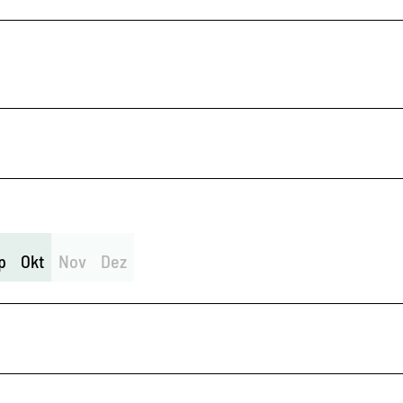
p
Okt
Nov
Dez