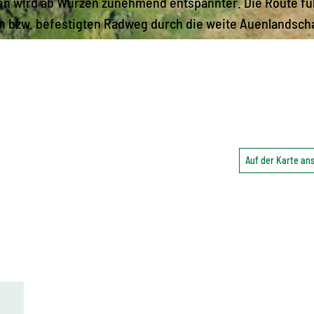
ren wird ab Wurzen zunehmend entspannter. Die Route fü
en bzw. befestigten Radweg durch die weite Auenlandscha
Auf der Karte a