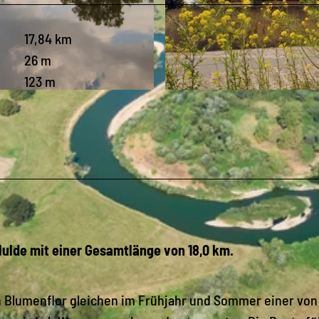
17,84 km
26 m
123 m
© A. Schmidt, LEIPZIG REGION
 Mulde mit einer Gesamtlänge von 18,0 km.
n Blumenflor gleichen im Frühjahr und Sommer einer von