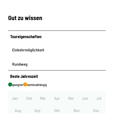
Gut zu wissen
Toureigenschaften
Einkehrmöglichkeit
Rundweg
Beste Jahreszeit
geeignet
wetterabhängig
Jan
Feb
Mär
Apr
Mai
Jun
Jul
Aug
Sep
Okt
Nov
Dez