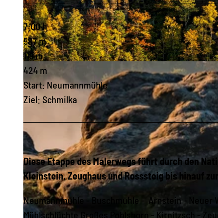
7:00 h
587 m
119 m
© Philipp Zieger, Tourismusverband Sächsische Schweiz
424 m
Start: Neumannmühle
Ziel: Schmilka
Diese Etappe des Malerwegs führt durch den Natio
Kleinstein, Zeughaus und Rosssteig bis hinauf z
Neumannmühle - Buschmühle - Arnstein - Neuer W
Mühlschlüchte Großes Pohlshorn - Kirnitzsch - Zeu