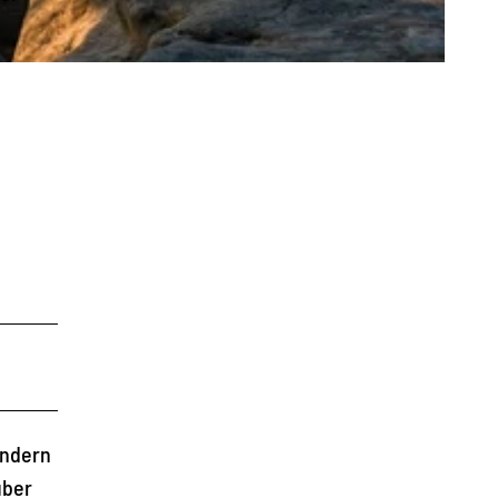
andern
über