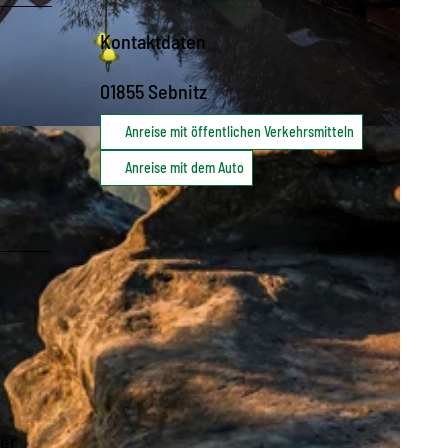
Kontaktdaten
01855
Sebnitz
Anreise mit öffentlichen Verkehrsmitteln
Anreise mit dem Auto
ßer