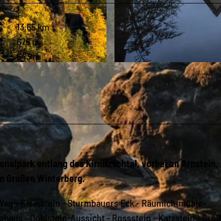
13,65 km
676 m
543 m
© Philipp Zieger, Tourismusverband Sächsische Schweiz
nalpark entlang des Kirnitzschtal, vorbei an Arnstein,
um Großen Winterberg.
eg - Kleinstein - Sturmbauers Eck - Räumichtmühle-
ghaus - Goldstein-Aussicht - Rosssteig - Katzstein - Gro