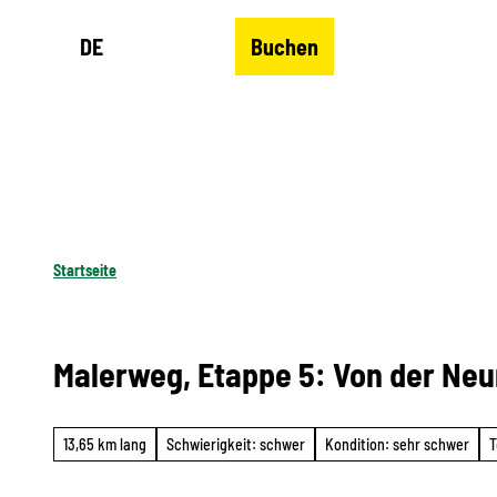
Z
DE
Buchen
u
Merkzettel
Suche
Menü
m
I
n
h
a
l
Startseite
t
Malerweg, Etappe 5: Von der Neu
13,65 km lang
Schwierigkeit: schwer
Kondition: sehr schwer
T