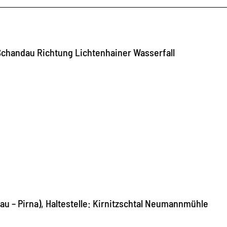
Schandau Richtung Lichtenhainer Wasserfall
u – Pirna), Haltestelle: Kirnitzschtal Neumannmühle