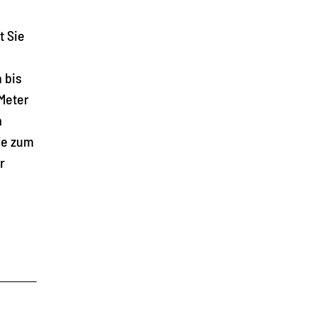
t Sie
 bis
Meter
m
le zum
r