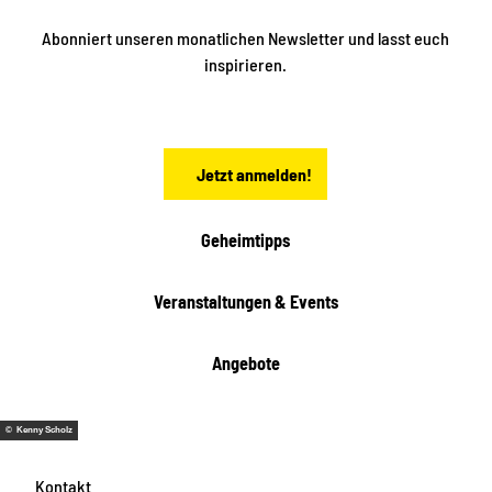
n
n
S
Abonniert unseren monatlichen Newsletter und lasst euch
a
inspirieren.
c
h
s
e
n
Jetzt anmelden!
Geheimtipps
Veranstaltungen & Events
Angebote
© Kenny Scholz
Kontakt