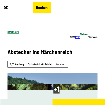
Z
DE
Buchen
u
Merkzettel
Suche
Menü
m
I
n
h
Startseite
Teilen
a
GPX
PDF
Merken
l
t
Abstecher ins Märchenreich
5,03 km lang
Schwierigkeit: leicht
Wandern