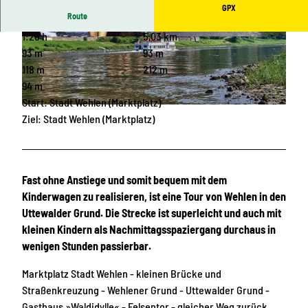
GPX
Route
1:26 h
5,03 km
© Sebastian Thiel, Tourismusverband Sächsisc
© Philipp Zieger, Tourismusverband Sächsische
he Schweiz
Schweiz
93 m
93 m
118 m
212 m
94 m
Start: Stadt Wehlen (Marktplatz)
© Florian Trykowski, Tourismusverband Sächsische Schweiz
Ziel: Stadt Wehlen (Marktplatz)
Fast ohne Anstiege und somit bequem mit dem
Kinderwagen zu realisieren, ist eine Tour von Wehlen in den
Uttewalder Grund. Die Strecke ist superleicht und auch mit
kleinen Kindern als Nachmittagsspaziergang durchaus in
wenigen Stunden passierbar.
Marktplatz Stadt Wehlen - kleinen Brücke und
Straßenkreuzung - Wehlener Grund - Uttewalder Grund -
Gasthaus »Waldidylle« - Felsentor - gleicher Weg zurück