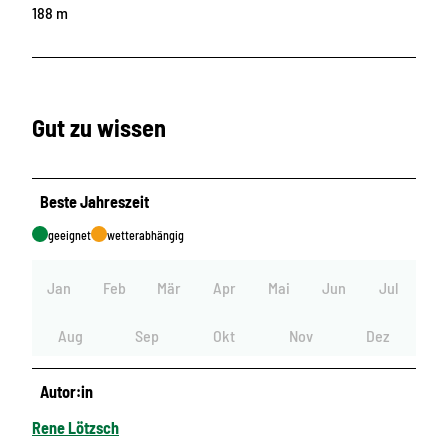
188 m
Gut zu wissen
Beste Jahreszeit
geeignet
wetterabhängig
Jan
Feb
Mär
Apr
Mai
Jun
Jul
Aug
Sep
Okt
Nov
Dez
Autor:in
Rene Lötzsch