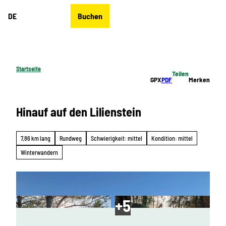
Z
DE
Buchen
u
Merkzettel
Suche
Menü
m
I
n
h
Startseite
Teilen
a
GPX
PDF
Merken
l
t
Hinauf auf den Lilienstein
7,86 km lang
Rundweg
Schwierigkeit: mittel
Kondition: mittel
Winterwandern