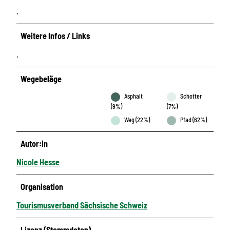
.
Weitere Infos / Links
.
Wegebeläge
Asphalt
Schotter
(9%)
(7%)
Weg (22%)
Pfad (62%)
Autor:in
Nicole Hesse
Organisation
Tourismusverband Sächsische Schweiz
Lizenz (Stammdaten)