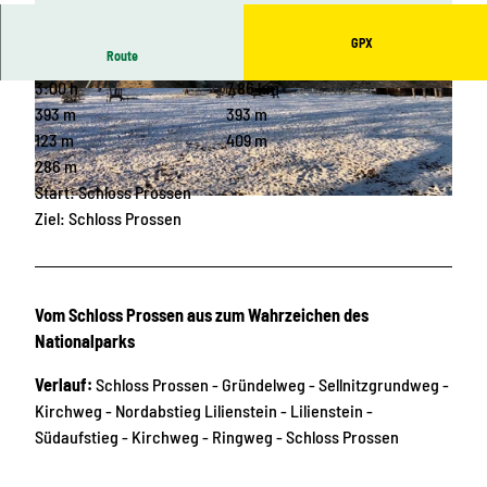
GPX
Route
3:00 h
7,86 km
© Philipp Zieger, Tourismusverband Sächsische
© Philipp Zieger, Tourismusverband Sächsische
Schweiz
Schweiz
393 m
393 m
123 m
409 m
286 m
Start: Schloss Prossen
© Tosten Wiesner, Tourismusverband Sächsische Schweiz
Ziel: Schloss Prossen
Vom Schloss Prossen aus zum Wahrzeichen des
Nationalparks
Verlauf:
Schloss Prossen - Gründelweg - Sellnitzgrundweg -
Kirchweg - Nordabstieg Lilienstein - Lilienstein -
Südaufstieg - Kirchweg - Ringweg - Schloss Prossen