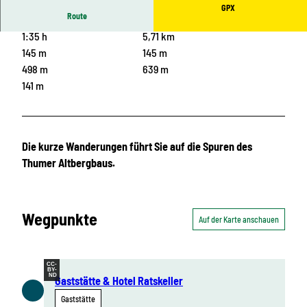
GPX
Route
1:35 h
5,71 km
145 m
145 m
498 m
639 m
141 m
Die kurze Wanderungen führt Sie auf die Spuren des
Thumer Altbergbaus.
Wegpunkte
Auf der Karte anschauen
CC-
BY-
ND
Gaststätte & Hotel Ratskeller
Gaststätte