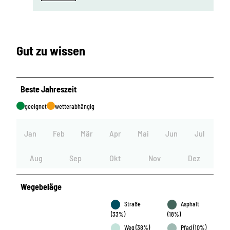
Gut zu wissen
Beste Jahreszeit
geeignet
wetterabhängig
Jan
Feb
Mär
Apr
Mai
Jun
Jul
Aug
Sep
Okt
Nov
Dez
Wegebeläge
Straße
Asphalt
(33%)
(18%)
Weg (38%)
Pfad (10%)