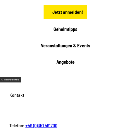
e
n
Jetzt anmelden!
Geheimtipps
Veranstaltungen & Events
Angebote
© Kenny Scholz
Kontakt
Telefon:
+49 (0)351 491700