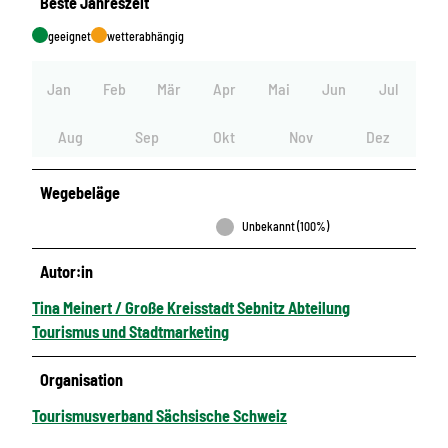
Beste Jahreszeit
geeignet
wetterabhängig
Jan
Feb
Mär
Apr
Mai
Jun
Jul
Aug
Sep
Okt
Nov
Dez
Wegebeläge
Unbekannt (100%)
Autor:in
Tina Meinert / Große Kreisstadt Sebnitz Abteilung
Tourismus und Stadtmarketing
Organisation
Tourismusverband Sächsische Schweiz