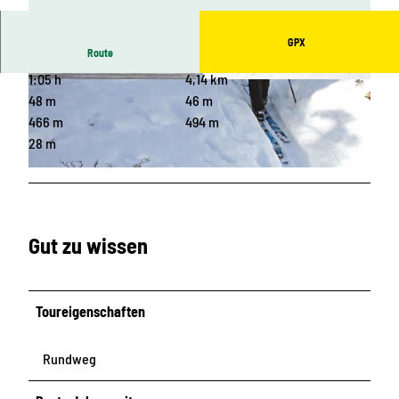
GPX
Route
1:05 h
4,14 km
© Wachbergbaude, Tourismusverband Sächsis
© Wachbergbaude, Tourismusverband Sächsis
che Schweiz
che Schweiz
48 m
46 m
466 m
494 m
28 m
© Wachbergbaude, Tourismusverband Sächsische Schweiz
Gut zu wissen
Toureigenschaften
Rundweg