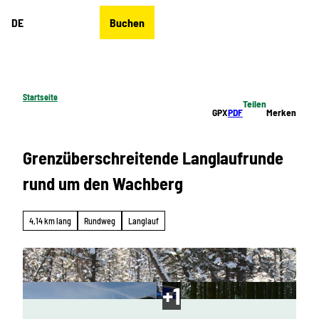
Z
DE
Buchen
u
Merkzettel
Suche
Menü
m
I
n
h
Startseite
Teilen
a
GPX
PDF
Merken
l
t
Grenzüberschreitende Langlaufrunde
rund um den Wachberg
4,14 km lang
Rundweg
Langlauf