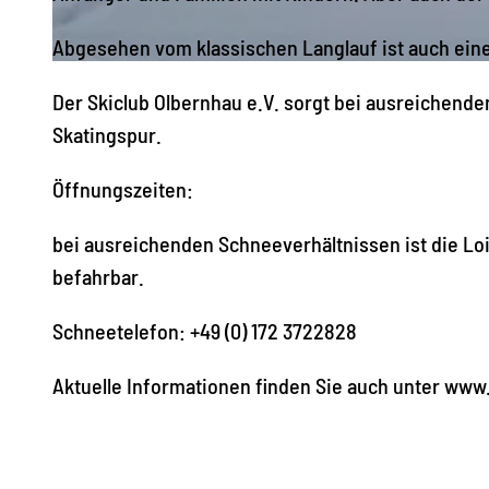
Abgesehen vom klassischen Langlauf ist auch eine
© Udo Brückner, Olbernhau - Mitten im Erzgebirge
Der Skiclub Olbernhau e.V. sorgt bei ausreichend
Skatingspur.
Öffnungszeiten:
bei ausreichenden Schneeverhältnissen ist die Lo
befahrbar.
Schneetelefon: +49 (0) 172 3722828
Aktuelle Informationen finden Sie auch unter www