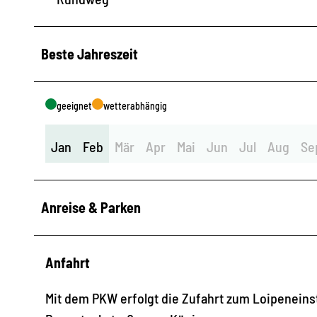
Beste Jahreszeit
geeignet
wetterabhängig
Jan
Feb
Mär
Apr
Mai
Jun
Jul
Aug
Se
Anreise & Parken
Anfahrt
Mit dem PKW erfolgt die Zufahrt zum Loipeneins