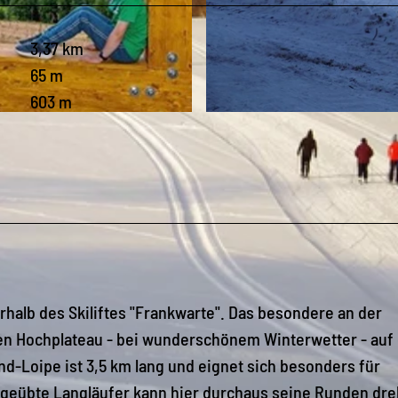
3,37 km
65 m
603 m
© Udo Brückner, Olbernhau - Mitten im Erzgebirge
rhalb des Skiliftes "Frankwarte". Das besondere an der
en Hochplateau - bei wunderschönem Winterwetter - auf 
d-Loipe ist 3,5 km lang und eignet sich besonders für
 geübte Langläufer kann hier durchaus seine Runden dre