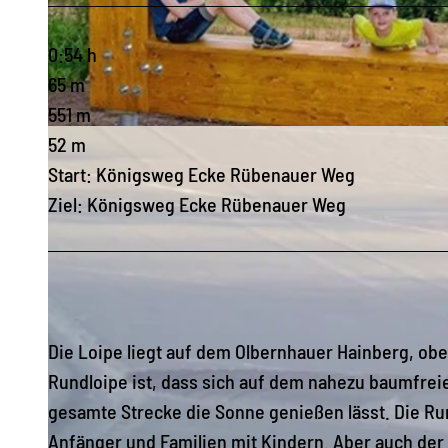
0:54 h
65 m
551 m
© Matthias Drechsel, Olbernhau - Mitten im Erzgebirge
52 m
Start: Königsweg Ecke Rübenauer Weg
Ziel: Königsweg Ecke Rübenauer Weg
Die Loipe liegt auf dem Olbernhauer Hainberg, obe
Rundloipe ist, dass sich auf dem nahezu baumfrei
gesamte Strecke die Sonne genießen lässt. Die Run
Anfänger und Familien mit Kindern. Aber auch der