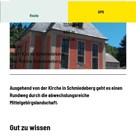
GPX
Route
5:00 h
17,06 km
468 m
468 m
432 m
646 m
214 m
Start: Kirche Schmiedeberg
© Heimatverein Ottos Eck
Ziel: Kirche Schmiedeberg
© Erlebnisheimat Erzgebirge
Ausgehend von der Kirche in Schmiedeberg geht es einen
Rundweg durch die abwechslungsreiche
Mittelgebirgslandschaft.
Gut zu wissen