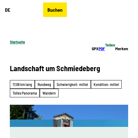
Z
DE
Buchen
u
Merkzettel
Suche
Menü
m
I
n
h
Startseite
Teilen
a
GPX
PDF
Merken
l
t
Landschaft um Schmiedeberg
17,06 km lang
Rundweg
Schwierigkeit: mittel
Kondition: mittel
Tolles Panorama
Wandern