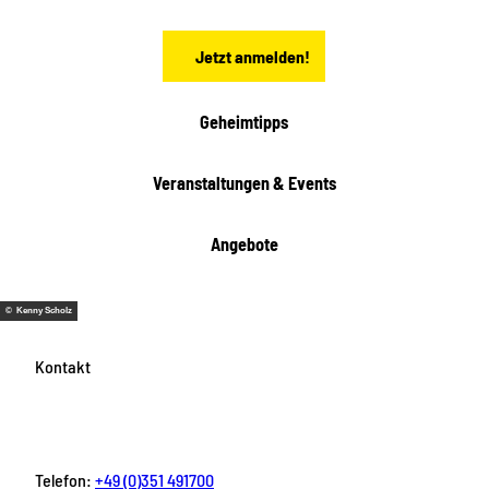
e
n
Jetzt anmelden!
Geheimtipps
Veranstaltungen & Events
Angebote
© Kenny Scholz
Kontakt
Telefon:
+49 (0)351 491700