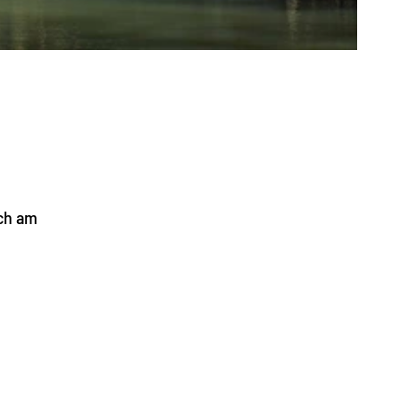
sch am