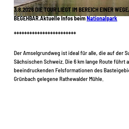
3.8.2026 DIE TOUR LIEGT IM BEREICH EINER WE
BEGEHBAR.Aktuelle Infos beim
Nationalpark
© Hans Fineart, Tourismusverband Sächsische Schweiz
++++++++++++++++++++++++
Der Amselgrundweg ist ideal für alle, die auf der
Sächsischen Schweiz. Die 6 km lange Route führt
beeindruckenden Felsformationen des Basteigebiet
Grünbach gelegene Rathewalder Mühle.