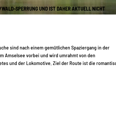
GE/WALD-SPERRUNG UND IST DAHER AKTUELL NICHT
 Suche sind nach einem gemütlichen Spaziergang in der
 am Amselsee vorbei und wird umrahmt von den
es und der Lokomotive. Ziel der Route ist die romanti