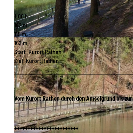
1:00 h
162 m
115 m
© Hans Fineart, Tourismusverband Sächsische Schweiz
162 m
Start: Kurort Rathen
Ziel: Kurort Rathen
Vom Kurort Rathen durch den Amselgrund bis zu
++++++++++++++++++++++++