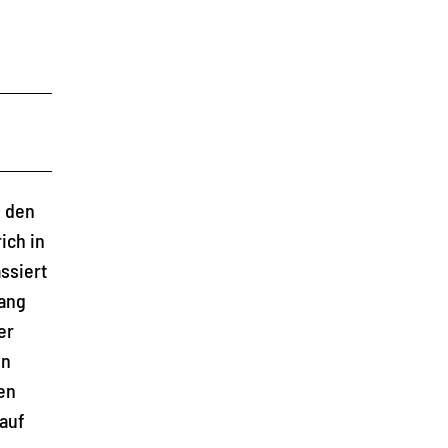
n den
ich in
ssiert
lang
er
un
en
auf