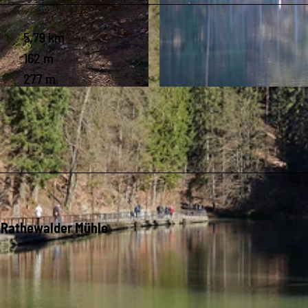
5,79 km
162 m
277 m
© Hans Fineart, Tourismusverband Sächsische Schweiz
r Rathewalder Mühle