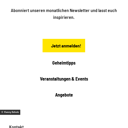
n
n
S
Abonniert unseren monatlichen Newsletter und lasst euch
a
inspirieren.
c
h
s
e
n
Jetzt anmelden!
Geheimtipps
Veranstaltungen & Events
Angebote
© Kenny Scholz
Kontakt