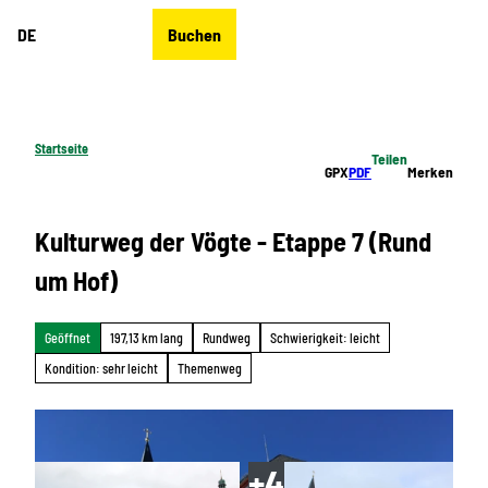
Z
DE
Buchen
u
Merkzettel
Suche
Menü
m
I
n
h
Startseite
Teilen
a
GPX
PDF
Merken
l
t
Kulturweg der Vögte - Etappe 7 (Rund
um Hof)
Geöffnet
197,13 km lang
Rundweg
Schwierigkeit: leicht
Kondition: sehr leicht
Themenweg