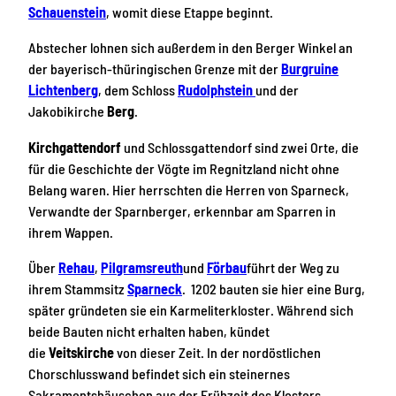
Schauenstein
, womit diese Etappe beginnt.
Abstecher lohnen sich außerdem in den Berger Winkel an
der bayerisch-thüringischen Grenze mit der
Burgruine
Lichtenberg
, dem Schloss
Rudolphstein
und der
Jakobikirche
Berg
.
Kirchgattendorf
und Schlossgattendorf sind zwei Orte, die
für die Geschichte der Vögte im Regnitzland nicht ohne
Belang waren. Hier herrschten die Herren von Sparneck,
Verwandte der Sparnberger, erkennbar am Sparren in
ihrem Wappen.
Über
Rehau
,
Pilgramsreuth
und
Förbau
führt der Weg zu
ihrem Stammsitz
Sparneck
. 1202 bauten sie hier eine Burg,
später gründeten sie ein Karmeliterkloster. Während sich
beide Bauten nicht erhalten haben, kündet
die
Veitskirche
von dieser Zeit. In der nordöstlichen
Chorschlusswand befindet sich ein steinernes
Sakramentshäuschen aus der Frühzeit des Klosters.