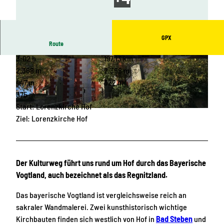
GPX
Route
3:02 h
197,13 km
© Tourismusverband Vogtland e.V. | KI-optimie
© Tourismusverband Vogtland e.V. | KI-optimie
rt
rt
2.368 m
2.368 m
447 m
822 m
375 m
Start: Lorenzkirche Hof
© Archiv TVV / Manja Reinhardt |
CC-BY-SA
Ziel: Lorenzkirche Hof
Der Kulturweg führt uns rund um Hof durch das Bayerische
Vogtland, auch bezeichnet als das Regnitzland.
Das bayerische Vogtland ist vergleichsweise reich an
sakraler Wandmalerei. Zwei kunsthistorisch wichtige
Kirchbauten finden sich westlich von Hof in
Bad Steben
und