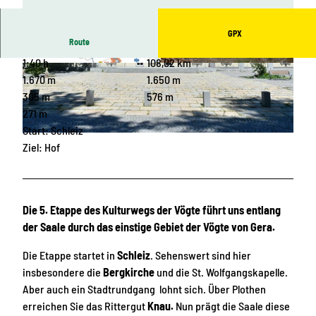
GPX
Route
1:40 h
108,02 km
© Archiv TVV / Barteld Redaktion & Verlag |
© Archiv TVV, S. Theilig |
CC-BY-SA
CC-BY-SA
1.670 m
1.650 m
305 m
576 m
271 m
Start: Schleiz
© Archiv Stadt Schleiz |
CC-BY-SA
Ziel: Hof
Die 5. Etappe des Kulturwegs der Vögte führt uns entlang
der Saale durch das einstige Gebiet der Vögte von Gera.
Die Etappe startet in
Schleiz
. Sehenswert sind hier
insbesondere die
Bergkirche
und die St. Wolfgangskapelle.
Aber auch ein Stadtrundgang lohnt sich. Über Plothen
erreichen Sie das Rittergut
Knau.
Nun prägt die Saale diese