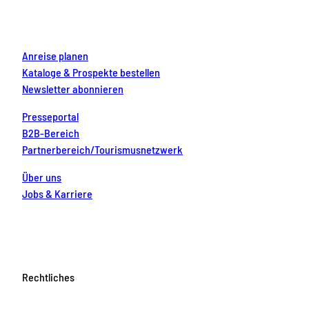
k
a
s
n
m
t
Anreise planen
Kataloge & Prospekte bestellen
Newsletter abonnieren
Presseportal
B2B-Bereich
Partnerbereich/Tourismusnetzwerk
Über uns
Jobs & Karriere
Rechtliches