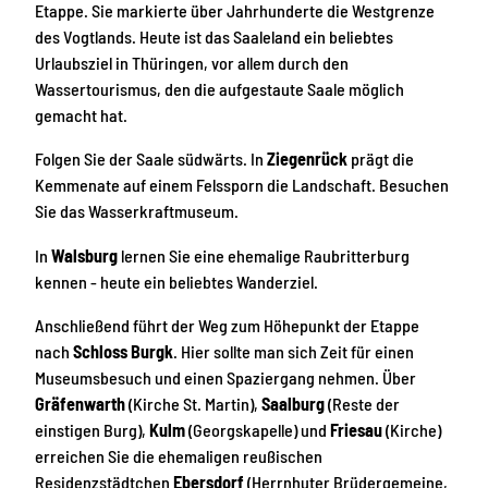
Etappe. Sie markierte über Jahrhunderte die Westgrenze
des Vogtlands. Heute ist das Saaleland ein beliebtes
Urlaubsziel in Thüringen, vor allem durch den
Wassertourismus, den die aufgestaute Saale möglich
gemacht hat.
Folgen Sie der Saale südwärts. In
Ziegenrück
prägt die
Kemmenate auf einem Felssporn die Landschaft. Besuchen
Sie das Wasserkraftmuseum.
In
Walsburg
lernen Sie eine ehemalige Raubritterburg
kennen - heute ein beliebtes Wanderziel.
Anschließend führt der Weg zum Höhepunkt der Etappe
nach
Schloss Burgk
. Hier sollte man sich Zeit für einen
Museumsbesuch und einen Spaziergang nehmen. Über
Gräfenwarth
(Kirche St. Martin),
Saalburg
(Reste der
einstigen Burg),
Kulm
(Georgskapelle) und
Friesau
(Kirche)
erreichen Sie die ehemaligen reußischen
Residenzstädtchen
Ebersdorf
(Herrnhuter Brüdergemeine,