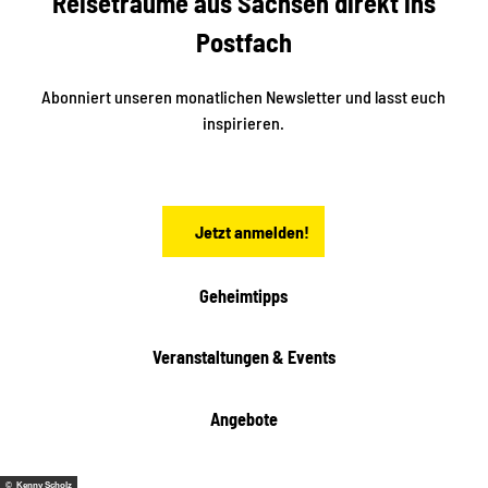
Reiseträume aus Sachsen direkt ins
i
e
k
Postfach
n
e
i
n
n
S
Abonniert unseren monatlichen Newsletter und lasst euch
a
inspirieren.
c
h
s
e
n
Jetzt anmelden!
Geheimtipps
Veranstaltungen & Events
Angebote
© Kenny Scholz