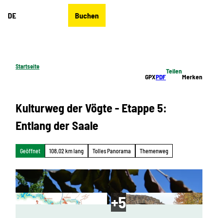
Z
DE
Buchen
u
Merkzettel
Suche
Menü
m
I
n
h
Startseite
Teilen
a
GPX
PDF
Merken
l
t
Kulturweg der Vögte - Etappe 5:
Entlang der Saale
Geöffnet
108,02 km lang
Tolles Panorama
Themenweg