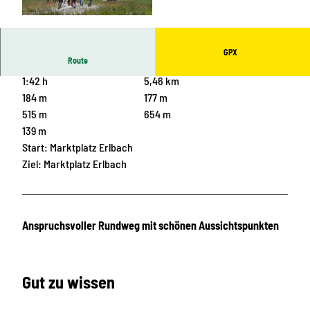
© Katrin Hoyer, Foto: Seifert, Peter Seifert
GPX
Route
1:42 h
5,46 km
184 m
177 m
515 m
654 m
139 m
Start: Marktplatz Erlbach
Ziel: Marktplatz Erlbach
Anspruchsvoller Rundweg mit schönen Aussichtspunkten
Gut zu wissen