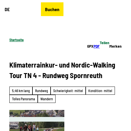
Z
DE
Buchen
u
Merkzettel
Suche
Menü
m
I
n
h
Startseite
Teilen
a
GPX
PDF
Merken
l
t
Klimaterrainkur- und Nordic-Walking
Tour TN 4 - Rundweg Spornreuth
5,46 km lang
Rundweg
Schwierigkeit: mittel
Kondition: mittel
Tolles Panorama
Wandern