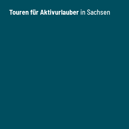
Touren für Aktivurlauber
in Sachsen
W
a