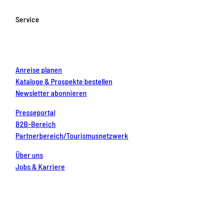
b
a
u
e
e
o
g
b
r
d
Service
o
r
e
e
i
k
a
s
n
m
t
Anreise planen
Kataloge & Prospekte bestellen
Newsletter abonnieren
Presseportal
B2B-Bereich
Partnerbereich/Tourismusnetzwerk
Über uns
Jobs & Karriere