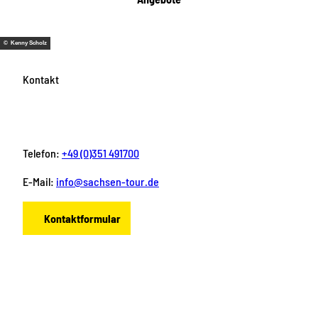
© Kenny Scholz
Kontakt
Telefon:
+49 (0)351 491700
E-Mail:
info@sachsen-tour.de
Kontaktformular
F
I
Y
P
L
a
n
o
i
i
c
s
u
n
n
e
t
T
t
k