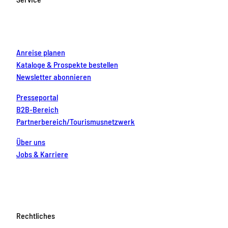
o
r
e
e
i
k
a
s
n
m
t
Anreise planen
Kataloge & Prospekte bestellen
Newsletter abonnieren
Presseportal
B2B-Bereich
Partnerbereich/Tourismusnetzwerk
Über uns
Jobs & Karriere
Rechtliches