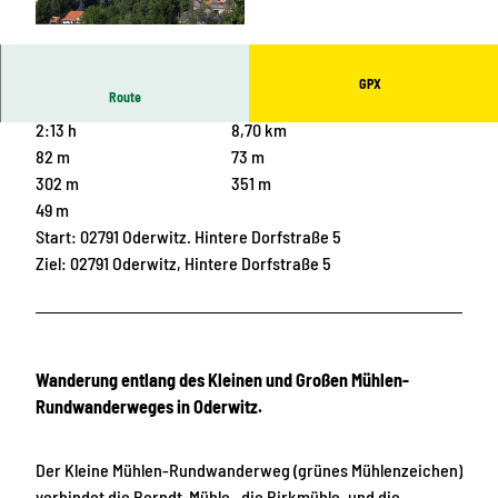
© Tourismuszentrum Naturpark Zittauer Gebirg
e, Das Landschaftswunderland Oberlausitz |
CC-BY-SA
GPX
Route
2:13 h
8,70 km
82 m
73 m
302 m
351 m
49 m
Start: 02791 Oderwitz. Hintere Dorfstraße 5
Ziel: 02791 Oderwitz, Hintere Dorfstraße 5
Wanderung entlang des Kleinen und Großen Mühlen-
Rundwanderweges in Oderwitz.
Der Kleine Mühlen-Rundwanderweg (grünes Mühlenzeichen)
verbindet die Berndt-Mühle , die Birkmühle, und die