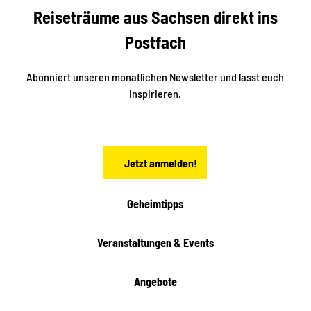
b
Reiseträume aus Sachsen direkt ins
k
i
e
k
Postfach
n
e
i
n
n
S
Abonniert unseren monatlichen Newsletter und lasst euch
a
inspirieren.
c
h
s
e
n
Jetzt anmelden!
Geheimtipps
Veranstaltungen & Events
Angebote