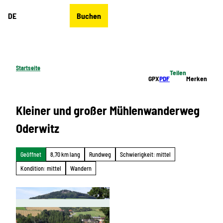
Z
DE
Buchen
u
Merkzettel
Suche
Menü
m
I
n
h
Startseite
Teilen
a
GPX
PDF
Merken
l
t
Kleiner und großer Mühlenwanderweg
Oderwitz
Geöffnet
8,70 km lang
Rundweg
Schwierigkeit: mittel
Kondition: mittel
Wandern