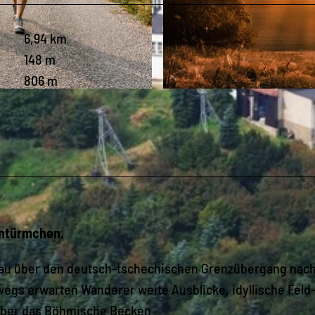
6,94 km
148 m
806 m
© Phillip Maethner, Tourist-Information Altenberg |
CC
entürmchen.
enau über den deutsch-tschechischen Grenzübergang nac
gs erwarten Wanderer weite Ausblicke, idyllische Feld
ber das Böhmische Becken.