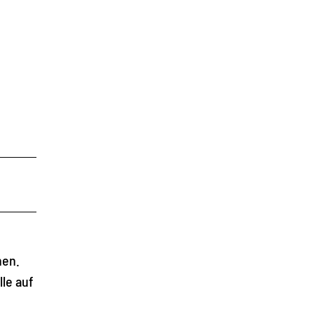
nen.
le auf