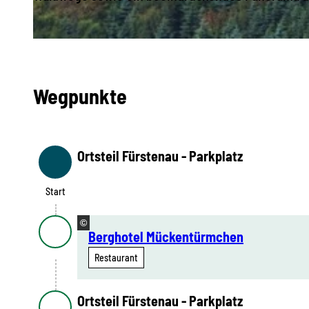
© Tourist-Information Altenberg |
CC-BY-ND
Wegpunkte
Ortsteil Fürstenau - Parkplatz
Start
Start
©
Berghotel Mückentürmchen
Restaurant
Ortsteil Fürstenau - Parkplatz