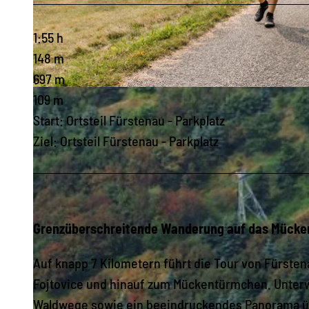
1:55 h
148 m
697 m
© Phillip Maethner, Tourist-Information Altenberg |
CC-BY-ND
109 m
Start: Ortsteil Fürstenau - Parkplatz
Ziel: Ortsteil Fürstenau - Parkplatz
Grenzüberschreitende Wanderung auf das Mück
Auf knapp 7 Kilometern führt die Tour von Fürst
Fojtovice und hinauf zum Mückentürmchen. Unterwe
Waldwege sowie ein beeindruckendes Panorama ü