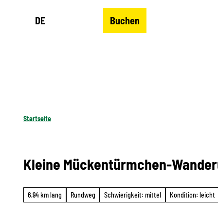
Z
DE
Buchen
u
Merkzettel
Suche
Menü
m
I
n
h
a
l
Startseite
t
Kleine Mückentürmchen-Wande
6,94 km lang
Rundweg
Schwierigkeit: mittel
Kondition: leicht