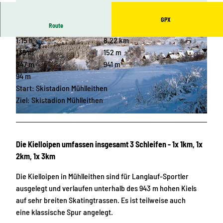
GPX
Route
1:15 h
8,22 km
136 m
152 m
847 m
941 m
94 m
Start: Skistadion Mühlleithen
© Archiv Tourismusverband Vogtland, T. Peisker
Ziel: Skistadion Mühlleithen
© Michael Grimm, Klingenthal, NBL-Boldt
Die Kielloipen umfassen insgesamt 3 Schleifen - 1x 1km, 1x
2km, 1x 3km
Die Kielloipen in Mühlleithen sind für Langlauf-Sportler
ausgelegt und verlaufen unterhalb des 943 m hohen Kiels
auf sehr breiten Skatingtrassen. Es ist teilweise auch
eine klassische Spur angelegt.