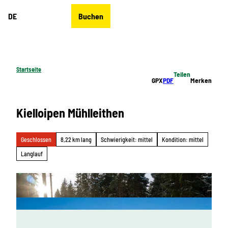
Z
DE
Buchen
u
Merkzettel
Suche
Menü
m
I
n
h
Startseite
Teilen
a
GPX
PDF
Merken
l
t
Kielloipen Mühlleithen
Geschlossen
8,22 km lang
Schwierigkeit: mittel
Kondition: mittel
Langlauf