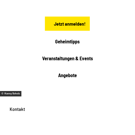
h
s
e
n
Jetzt anmelden!
Geheimtipps
Veranstaltungen & Events
Angebote
© Kenny Scholz
Kontakt